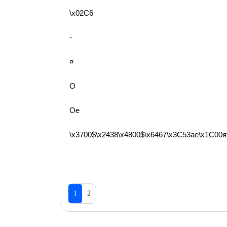
\x02C6
-
¤
O
Oe
\x3700$\x2438\x4800$\x6467\x3C53ae\x1C00ято
1
2