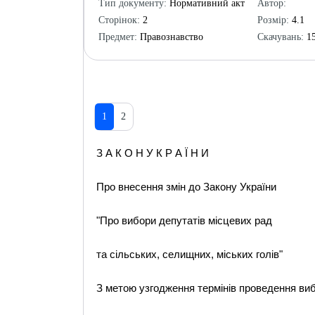
Тип документу:
Нормативний акт
Автор:
Сторінок:
2
Розмір:
4.1
Предмет:
Правознавство
Скачувань:
15
1
2
З А К О Н У К Р А Ї Н И
Про внесення змін до Закону України
"Про вибори депутатів місцевих рад
та сільських, селищних, міських голів"
З метою узгодження термінів проведення виб