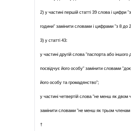
2) у частині першій статті 39 слова і цифри "з
години" замінити словами і цифрами "з 8 до 2
3) у статті 43:
у частині другій слова "паспорта або іншого 
посвідчує його особу" замінити словами "док
його особу та громадянство";
у частині четвертій слова "не менш як двом ч
замінити словами "не менш як трьом членам к
†