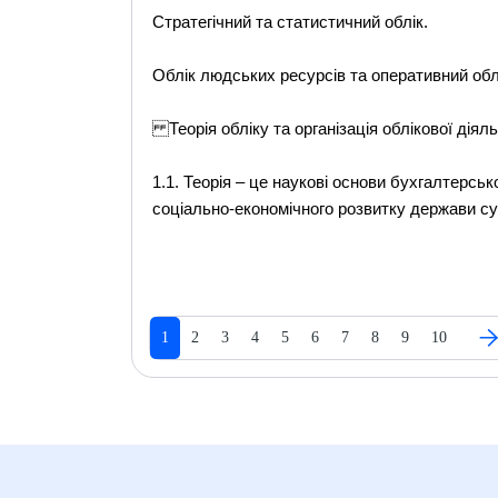
Стратегічний та статистичний облік.
Облік людських ресурсів та оперативний обл
Теорія обліку та організація облікової діяль
1.1. Теорія – це наукові основи бухгалтерсь
соціально-економічного розвитку держави сут
1
2
3
4
5
6
7
8
9
10