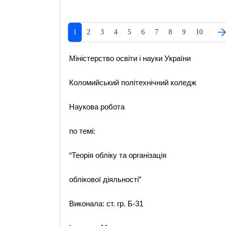
1
2
3
4
5
6
7
8
9
10
Міністерство освіти і науки України
Коломийський політехнічний коледж
Наукова робота
по темі:
“Теорія обліку та організація
облікової діяльності”
Виконала: ст. гр. Б-31