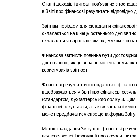
Статті доходів і витрат, пов’язаних з госпо
в Звіті про фінансові результати відповідно 
Звітним періодом для складання фінансової з
складається на кінець останнього дня звітног
складається наростаючим підсумком з початк
Фінансова звітність повинна бути достовірною
достовірною, якщо вона не містить помилок т
користувачів звітності.
Фінансові результати господарсько-фінансово
відображаються у Звіті про фінансові резул
(стандартом) бухгалтерського обліку 3. Цим 
фінансові результати, а також загальні вимо
може передбачатися спрощена форма Звіту п
Метою складання Звіту про фінансові резуль
неупередженої інформації про доходи, витрат