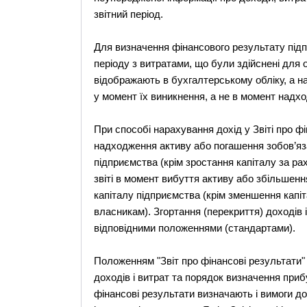
звітний період.
Для визначення фінансового результату підпр
періоду з витратами, що були здійснені для
відображають в бухгалтерському обліку, а на 
у момент їх виникнення, а не в момент надх
При способі нарахування дохід у Звіті про ф
надходження активу або погашення зобов’яза
підприємства (крім зростання капіталу за ра
звіті в момент вибуття активу або збільшенн
капіталу підприємства (крім зменшення капі
власникам). Згортання (перекриття) доходів 
відповідними положеннями (стандартами).
Положенням "Звіт про фінансові результати" 
доходів і витрат та порядок визначення прибу
фінансові результати визначають і вимоги до