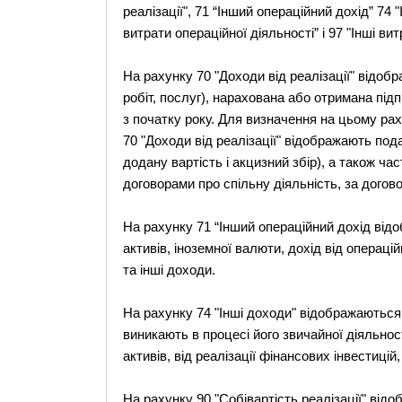
реалізації", 71 “Інший операційний дохід” 74 "
витрати операційної діяльності” і 97 "Інші вит
На рахунку 70 "Доходи від реалізації" відобра
робіт, послуг), нарахована або отримана пі
з початку року. Для визначення на цьому ра
70 "Доходи від реалізації" відображають под
додану вартість і акцизний збір), а також ч
договорами про спільну діяльність, за договора
На рахунку 71 “Інший операційний дохід відо
активів, іноземної валюти, дохід від операці
та інші доходи.
На рахунку 74 "Інші доходи" відображаються 
виникають в процесі його звичайної діяльност
активів, від реалізації фінансових інвестицій,
На рахунку 90 "Собівартість реалізації" відо