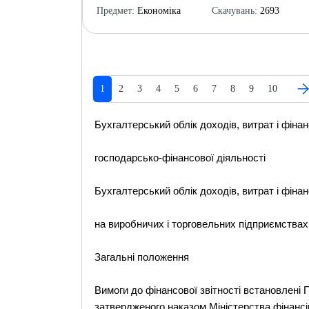
Предмет:
Економіка
Скачувань:
2693
1
2
3
4
5
6
7
8
9
10
Бухгалтерський облік доходів, витрат і фіна
господарсько-фінансової діяльності
Бухгалтерський облік доходів, витрат і фіна
на виробничих і торговельних підприємствах
Загальні положення
Вимоги до фінансової звітності встановлені
затвердженого наказом Міністерства фінансів 