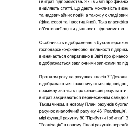
і витрат підприємства. Як і в Звіті про фінан
виділяють статті, що дають можливість визна
та надзвичайних подій, а також у складі звича
(фінансової та інвестиційної). Така класифік
об’єктивної оцінки діяльності підприємства.
Особливість відображення в бухгалтерському
господарсько-фінансової діяльності підприє
визначається оперативно в Звіті про фінансо
відображається заключними записами по підс
Протягом року на рахунках класів 7 "Доходи і
відображаються і накопичуються відповідно 
проміжну звітність про фінансові результати (
витрат закриваються перенесенням сальдо з ц
Таким чином, в новому Плані рахунків бухгал
рахунок аналогічний рахунку 46 "Реалізація",
мірі функції рахунку 80 "Прибутки і збитки".
"Реалізація" в новому Плані рахунків передб