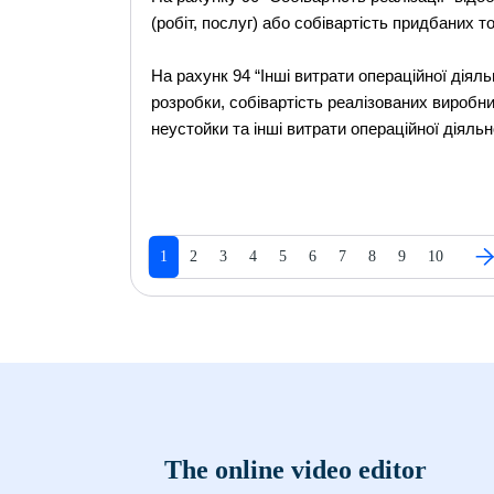
(робіт, послуг) або собівартість придбаних то
На рахунк 94 “Інші витрати операційної діял
розробки, собівартість реалізованих виробни
неустойки та інші витрати операційної діяльн
1
2
3
4
5
6
7
8
9
10
The online video editor