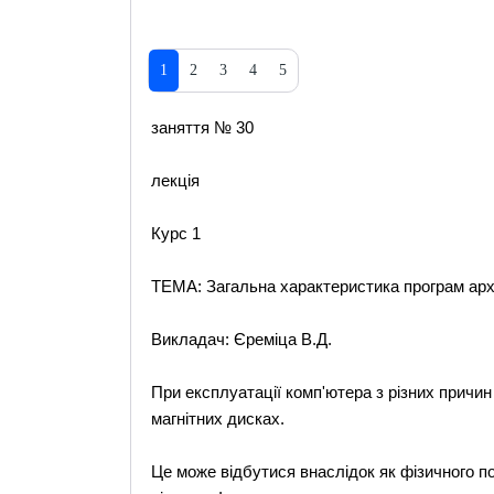
1
2
3
4
5
заняття № 30
лекція
Курс 1
ТЕМА: Загальна характеристика програм арх
Викладач: Єреміца В.Д.
При експлуатації комп'ютера з різних причи
магнітних дисках.
Це може відбутися внаслідок як фізичного п