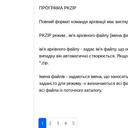
ПРОГРАМА PKZIP
Повний формат команди архівації має вигляд
PKZIP режим , ім'я архівного файлу [імена фа
ім'я архівного файлу - задає ім'я файлу, що
випадку він автоматично створюється. Якщо
*.zip.
Імена файлів - задаються імена, що заносятьс
задані.то для режиму -v визначаються всі фа
всі файли із поточного каталогу.
1
2
3
4
5