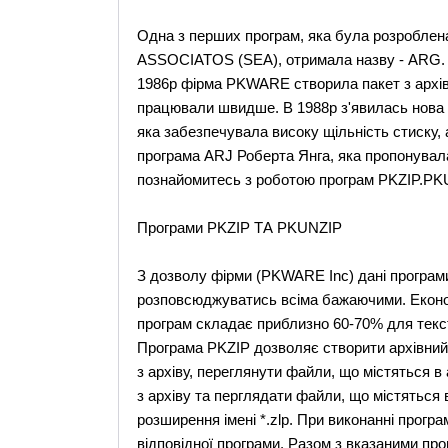
Одна з перших програм, яка була розроб
ASSOCIATOS (SEA), отримала назву - ARG.
1986р фірма PKWARE створила пакет з архі
працювали швидше. В 1988р з'явилась нова
яка забезпечувала високу щільність стиску,
програма ARJ Роберта Янга, яка пропонувала 
познайомитесь з роботою програм PKZIP.PK
Програми PKZIP ТА PKUNZIP
З дозволу фірми (PKWARE Inc) дані програми
розповсюджуватись всіма бажаючими. Економі
програм складає приблизно 60-70% для текс
Програма PKZIP дозволяє створити архівний
з архіву, переглянути файли, що містяться 
з архіву та перглядати файли, що містяться
розширення імені *.zlp. При виконанні прогр
відповідної програми. Разом з вказаними п