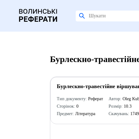
Бурлескно-травестійне
Бурлескно-травестійне віршуван
Тип документу:
Реферат
Автор:
Oleg Ku
Сторінок:
0
Розмір:
10.3
Предмет:
Література
Скачувань:
174