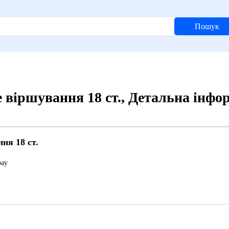
Пошук
 віршування 18 ст., Детальна інфо
ня 18 ст.
bay
9