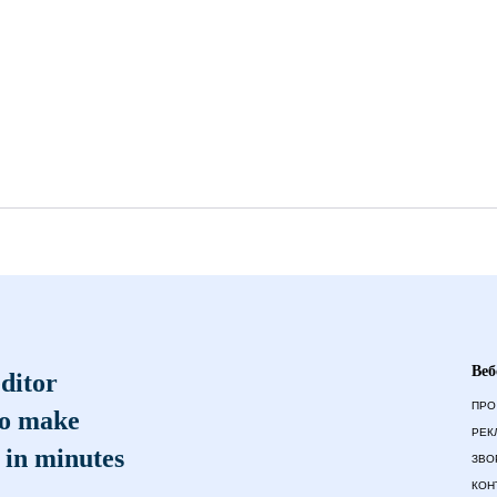
Веб
ditor
ПРО
to make
РЕК
 in minutes
ЗВО
КОН