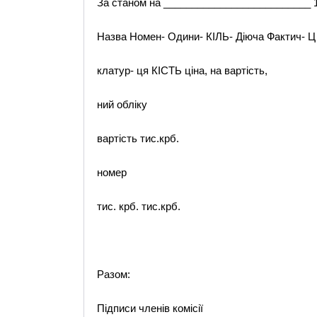
За станом на __________________________ 1
Назва Номен- Одини- КІЛЬ- Діюча Фактич- Ц
клатур- ця КІСТЬ ціна, на вартість,
ний обліку
вартість тис.крб.
номер
тис. крб. тис.крб.
Разом:
Підписи членів комісії