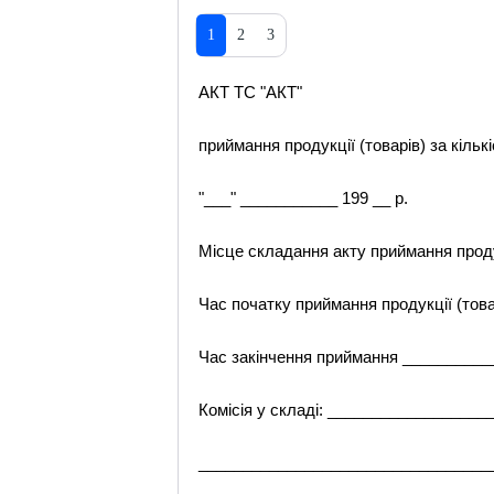
1
2
3
АКТ TC "АКТ"
приймання продукції (товарів) за кільк
"___" ___________ 199 __ р.
Місце складання акту приймання прод
Час початку приймання продукції (то
Час закінчення приймання _________
Комісія у складі: _________________
_________________________________