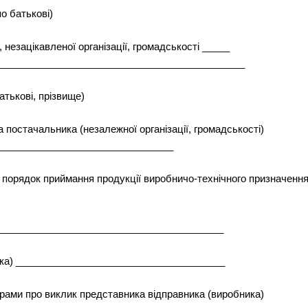
по батькові)
 незацікавленої організації, громадськості _____
_____________________________________________
атькові, прізвище)
 постачальника (незалежної організації, громадськості)
________________________________
о порядок приймання продукції виробничо-технічного призначення
__________________________________________
ика) ______________________________________
рами про виклик представника відправника (виробника)