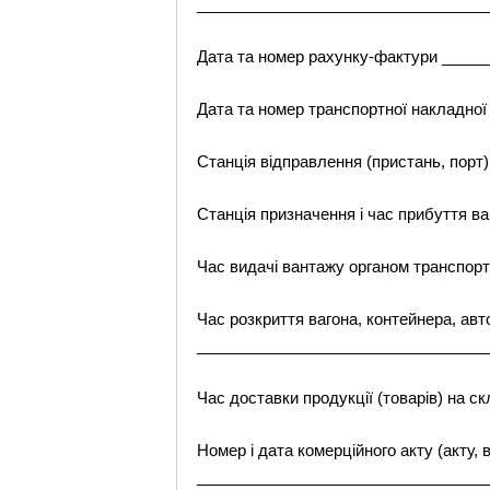
_________________________________
Дата та номер рахунку-фактури ____
Дата та номер транспортної накладно
Станція відправлення (пристань, порт
Станція призначення і час прибуття 
Час видачі вантажу органом транспо
Час розкриття вагона, контейнера, ав
_________________________________
Час доставки продукції (товарів) на
Номер і дата комерційного акту (акту,
_________________________________