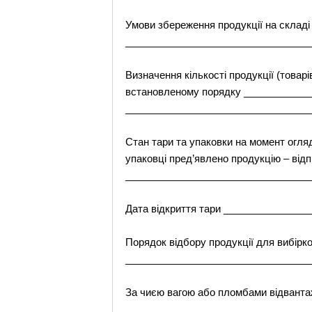
Умови збереження продукції на складі
_________________________________
Визначення кількості продукції (товар
встановленому порядку ____________
_________________________________
Стан тари та упаковки на момент огляду
упаковці пред’явлено продукцію – ві
_________________________________
Дата відкриття тари ______________
Порядок відбору продукції для вибірко
_________________________________
За чиєю вагою або пломбами відванта