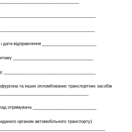
__________________________________
__________________________________________
ї ________________________________________
) і дата відправлення _______________________
вантажу __________________________________
рту _______________________________________
тофургона та інших опломбованих транспортних засобів
______________________________________
 склад отримувача ___________________________
 виданого органом автомобільного транспорту)
_____________________________________________