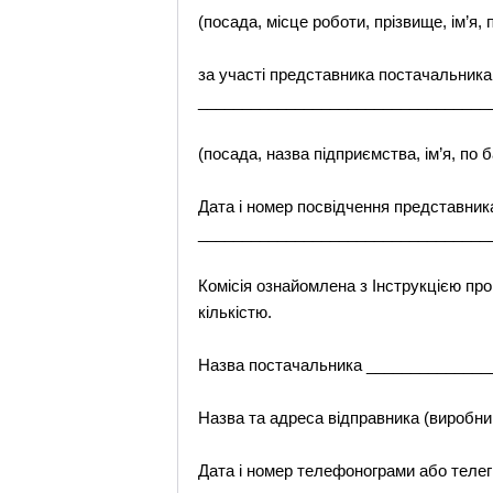
(посада, місце роботи, прізвище, ім’я, 
за участі представника постачальника,
_________________________________
(посада, назва підприємства, ім’я, по б
Дата і номер посвідчення представника
_________________________________
Комісія ознайомлена з Інструкцією пр
кількістю.
Назва постачальника _____________
Назва та адреса відправника (виробн
Дата і номер телефонограми або телег