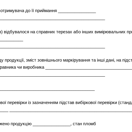
 отримувача до її приймання ________________
_____________________________________________
ів) відбувалося на справних терезах або інших вимірювальних пр
__________
_____________________________________________
 продукції, зміст зовнішнього маркірування та інші дані, на підс
дправника чи виробника ___________________________________
_____________________________________________
__________________________________________
вої перевірки із зазначенням підстав вибіркової перевірки (стан
____ ___________________________________________________
жено продукцію ________________, стан пломб