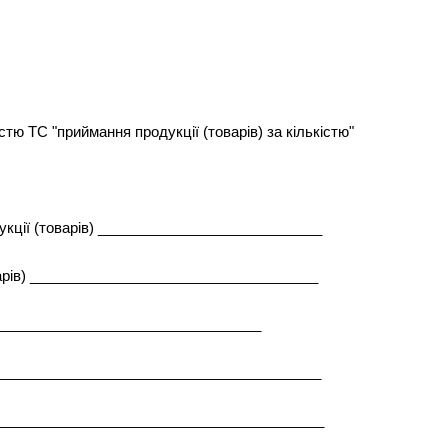
істю TC "приймання продукції (товарів) за кількістю"
укції (товарів) ____________________________
варів) ____________________________________
__________________________________
__________________________________________
_________________________________________