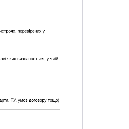
истроях, перевірених у
таві яких визначається, у чиїй
____________________
дарта, ТУ, умов договору тощо)
___________________________