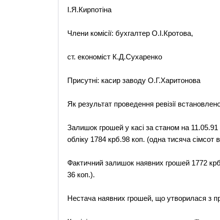
І.Я.Кирпотіна
Члени комісії: бухгалтер О.І.Кротова,
ст. економіст К.Д.Сухаренко
Присутні: касир заводу О.Г.Харитонова
Як результат проведення ревізії встановлено
Залишок грошей у касі за станом на 11.05.91
обліку 1784 крб.98 коп. (одна тисяча сімсот в
Фактичний залишок наявних грошей 1772 крб.
36 коп.).
Нестача наявних грошей, що утворилася з про