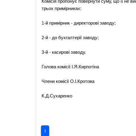
Комісія пропонує повернути суму, що її не в
трьох примірниках:
1-й примірник - директорові заводу;
2-й - до бухгалтерії заводу;
3-й - касирові заводу.
Голова комісії І.Я.Кирпотіна
Члени комісії О.І.Кротова
К.Д.Сухаренко
1