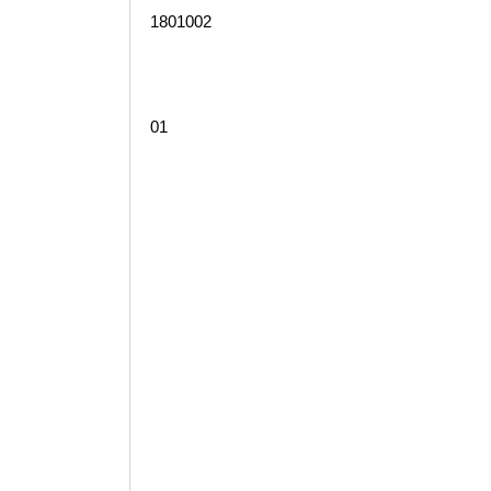
1801002
01