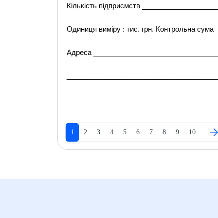
Кількість підприємств __________________
Одиниця виміру : тис. грн. Контрольна сума
Адреса ________________________________
______________________________________
1
2
3
4
5
6
7
8
9
10