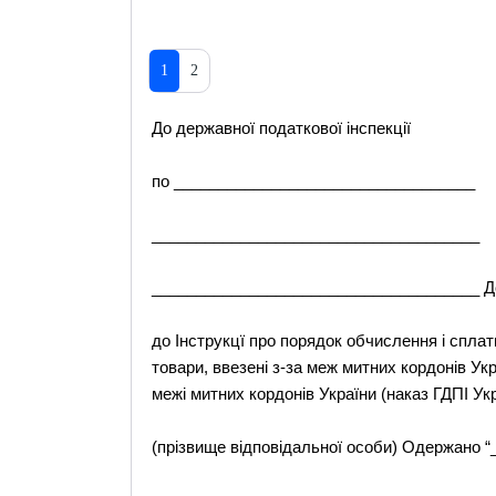
1
2
До державної податкової інспекції
по __________________________________
_____________________________________
_____________________________________ 
до Інструкцї про порядок обчислення і сплат
товари, ввезені з-за меж митних кордонів Укр
межі митних кордонів України (наказ ГДПІ Укр
(прізвище відповідальної особи) Одержано “