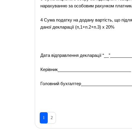
нарахуванню за особовим рахунком платника 
4 Сума податку на додану вартість, що під
даної декларації (п,1+п.2+п.3) х 20%
Дата відправлення декларації “__”_________
Керівник_______________________________
Головний бухгалтер_____________________
1
2