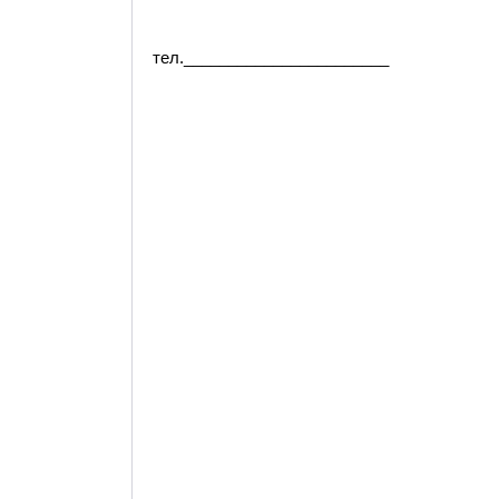
тел._______________________