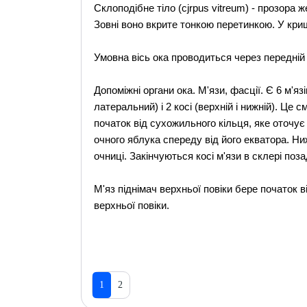
Склоподібне тіло (cjrpus vitreum) - прозора 
Зовні воно вкрите тонкою перетинкою. У криш
Умовна вісь ока проводиться через передній 
Допоміжні органи ока. М'язи, фасції. Є 6 м'язі
латеральний) і 2 косі (верхній і нижній). Це с
початок від сухожильного кільця, яке оточує
очного яблука спереду від його екватора. Ни
очниці. Закінчуються косі м'язи в склері поз
М'яз піднімач верхньої повіки бере початок ві
верхньої повіки.
1
2