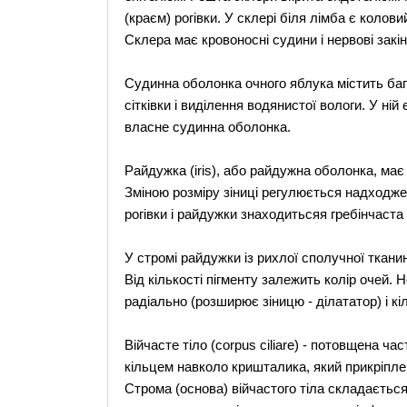
(краєм) рогівки. У склері біля лімба є колов
Склера має кровоносні судини і нервові закі
Судинна оболонка очного яблука містить ба
сітківки і виділення водянистої вологи. У ній 
власне судинна оболонка.
Райдужка (iris), або райдужна оболонка, має ф
Зміною розміру зіниці регулюється надходжен
рогівки і райдужки знаходитьсяя гребінчаста
У стромі райдужки із рихлої сполучної тканин
Від кількості пігменту залежить колір очей.
радіально (розширює зіницю - ділататор) і кіл
Війчасте тіло (corpus ciliare) - потовщена 
кільцем навколо кришталика, який прикріплен
Строма (основа) війчастого тіла складається