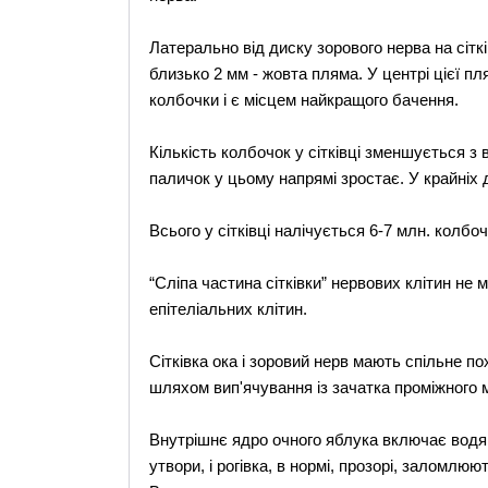
Латерально від диску зорового нерва на сітк
близько 2 мм - жовта пляма. У центрі цієї п
колбочки і є місцем найкращого бачення.
Кількість колбочок у сітківці зменшується з 
паличок у цьому напрямі зростає. У крайніх д
Всього у сітківці налічується 6-7 млн. колбоч
“Сліпа частина сітківки” нервових клітин не 
епітеліальних клітин.
Сітківка ока і зоровий нерв мають спільне п
шляхом вип'ячування із зачатка проміжного м
Внутрішнє ядро очного яблука включає водяни
утвори, і рогівка, в нормі, прозорі, заломлю