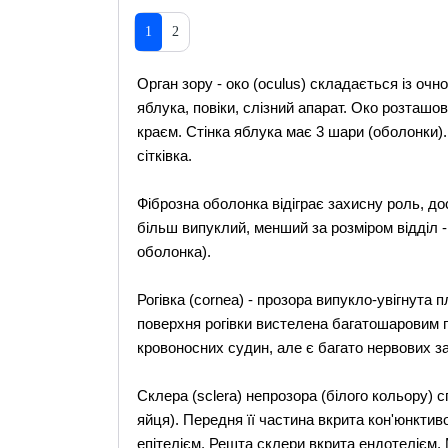
1
2
Орган зору - око (oculus) складається із очно
яблука, повіки, слізний апарат. Око розташо
краєм. Стінка яблука має 3 шари (оболонки).
сітківка.
Фіброзна оболонка відіграє захисну роль, дос
більш випуклий, менший за розміром відділ - р
оболонка).
Рогівка (cornea) - прозора випукло-увігнута
поверхня рогівки вистелена багатошаровим пл
кровоносних судин, але є багато нервових за
Склера (sclera) непрозора (білого кольору) 
яйця). Передня її частина вкрита кон'юнкти
епітелієм. Решта склери вкрита ендотелієм.