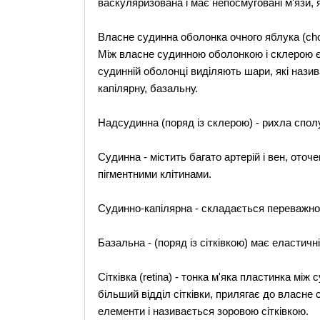
васкуляризована і має непосмуговані м'язи, я
Власне судинна оболонка очного яблука (cho
Між власне судинною оболонкою і склерою є 
судинній оболонці виділяють шари, які нази
капілярну, базальну.
Надсудинна (поряд із склерою) - рихла сполу
Судинна - містить багато артерій і вен, от
пігментними клітинами.
Судинно-капілярна - складається переважно 
Базальна - (поряд із сітківкою) має еластичн
Сітківка (retina) - тонка м'яка пластинка мі
більший відділ сітківки, прилягає до власне
елементи і називається зоровою сітківкою.