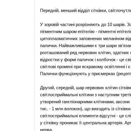
Передній, менший відділ сітківки, світлочутл
У зоровій частині розрізняють до 10 шарів. Зо
пігментним шаром епітелію - пігментні епітел
цитоплазматичних заповнених меланіном відро
палички. Найважливішими є три шари зв'язан
розташований ряд нервових клітин, здатних 
відростки у формі паличок і колбочок - це 
світлові промені при яскравому освітленні і 
Палички функціонують у присмерках (рецепт
Другий, середній, шар нервових клітин сітків
світлосприймальні клітини з наступним третім
утворений гангліонарними клітинами, аксони
тис. - 1 млн волокон), що виходить із сітківк
світлосприймальні елементи відсутні - це слі
у сітківку проникає її центральна артерія. Ар
нерва.