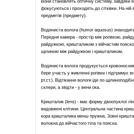
Вони становлять оптичну систему, завдяки як
фокусуються і проходять до сітківки. На ні
предметів (предмету).
Водяниста волога (humor aquosus) знаходитьс
Передня камера - простір між рогівкою, райд
райдужкою, кришталиком з війчастим пояско
щілиною між райдужкою і кришталиком.
Водяниста волога продукується кровоносними
бере участь у живленні рогівки і підтримує в
рт.ст.). Відтікання вологи іде по щілиноподіб
склери, а звідти - у вени ока.
Кришталик (lens) - має форму двоопуклої лін
видовжені клітини. Центральна частина криш
кора кришталика менш пружна. Зовні кришта
волокна до війчастого тіла та пояска.