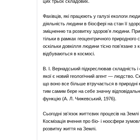
цих трьох складових.
Фахівців, які працюють у галузі екологи люд
діяльність людини в біосфері на стан її здор
зміцненню та розвитку здоров'я людини. Пр
тільки в рамках геоцентричного природного 
оскільки довкілля людини тісно пов'язане з 
відбуваються в космосі.
В. І. Вернадський підкреслював складність і
якої є новий геологічний агент — людство. С
що воно все більше втручається в природні 
тим самим бере на себе значну відповідальніс
функцію (А. Л. Чижевський, 1976).
Сьогодні зв'язок життєвих процесів на Землі 
Космізація вчення про біо- і ноосфери зумо
розвитку життя на Землі.