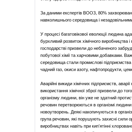
За даними експертів ВООЗ, 80% захворюван
навколишнього середовища і незадовільним
У процесі багатовікової еволюції людина а
бурхливий розвиток хімічного виробництва і 
господарстві призвели до небаченого забру
побутової хімії та харчовими добавками. В
середовища стали промислові підприємства (
чадний газ, окиси азоту, нафтопродукти, цем
Аварійні викиди хімічних підприємств, аварії
використання хімічної зброї призвели до тог
організму людини, він уже не здатний прот
речовин перетворюються в організмі людини 
новоутворень. Деякі накопичуються в органі
група речовин, які порушують захисні сили о
виробництвах навіть при кип'ятінні хлоровано