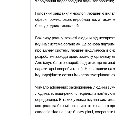
хлорування водопровідної води заборонено; 
Головним завданням екології людини є вияв
сфери промислового виробництва, а також к
безвідходних технологій.
Важливу роль у захисті людини від несприя
імунна система організму. Це основа підтри
про імунну систему людини виділилось в окр
розроблені заходи щодо захисту організму л
Але існує багато хвороб, вад яких ще не знайд
паразитарні хвороби та ін.). Незважаючи на зн
імунодефіцити останнім часом зустрічаються
Чимало афонічних захворювань людини зумо
людини, їх поширення спеціалісти пов'язую
середовища. В таких умовах імунна система 
контроль за біохімічною чистотою нашого орг
екологію тіла на потрібному рівні, охороняти й