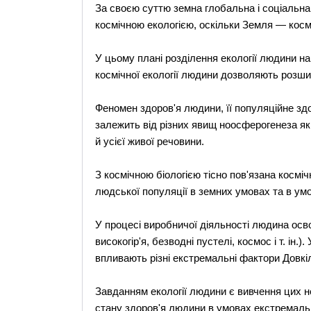
За своєю суттю земна глобальна і соціальна 
космічною екологією, оскільки Земля — космі
У цьому плані розділення екології людини на
космічної екології людини дозволяють розшир
Феномен здоров'я людини, її популяційне зд
залежить від різних явищ ноосферогенеза як
й усієї живої речовини.
З космічною біологією тісно пов'язана космі
людської популяції в земних умовах та в умо
У процесі виробничої діяльності людина осво
високогір'я, безводні пустелі, космос і т. ін.
впливають різні екстремальні фактори Довкілл
Завданням екології людини є вивчення цих не
стану здоров'я людини в умовах екстремальн