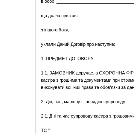
в особі _______________________________
що діє на підставі _____________________
з іншого боку,
уклали Даний Договір про наступне:
1. ПРЕДМЕТ ДОГОВОРУ
1.1. ЗАМОВНИК доручає, а ОХОРОННА ФІРМ
касира з грошима та документами при отри
виконувати всі інші права та обов’язки за да
2. Дні, час, маршрут і порядок супроводу
2.1. Дні та час супроводу касира з грошови
TC ""