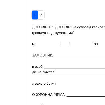
1
2
ДОГОВІР TC "ДОГОВІР" на супровід касира з
грошима та документами"
м. ____________ "____" ___________ 199 ___ 
ЗАМОВНИК: ____________________________
в особі _______________________________
діє на підставі ________________________
з одного боку, і
ОХОРОННА ФІРМА: _____________________