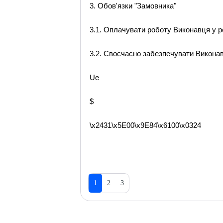
3. Обов'язки "Замовника"
3.1. Оплачувати роботу Виконавця у роз
3.2. Своєчасно забезпечувати Викона
Ue
$
\x2431\x5E00\x9E84\x6100\x0324
1
2
3