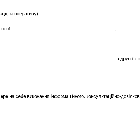
ації, кооперативу)
в особі ________________________________________ ,
______________________________________________ , з другої сто
бере на себе виконання інформаційного, консультаційно-довідков
_________________________________________________________