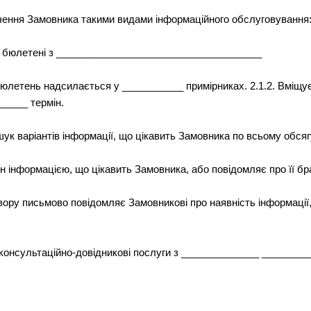
ечення Замовника такими видами інформаційного обслуговування
ні бюлетені з _____________________________________
юлетень надсилається у ___________ примірниках. 2.1.2. Вміщу
_____ термін.
ошук варіантів інформації, що цікавить Замовника по всьому обся
ін інформацією, що цікавить Замовника, або повідомляє про її бр
овору письмово повідомляє Замовникові про наявність інформації, 
) консультаційно-довідникові послуги з ______________ ______