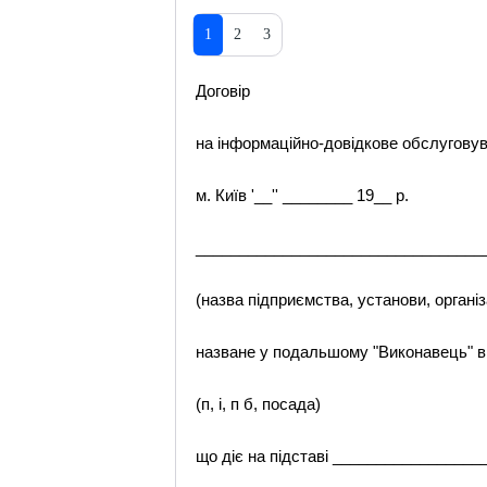
1
2
3
Договір
на інформаційно-довідкове обслугову
м. Київ '__'' ________ 19__ р.
_________________________________
(назва підприємства, установи, організ
назване у подальшому "Виконавець" 
(п, і, п б, посада)
що діє на підставі _________________
_________________________________