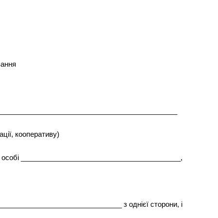
вання
______________________________________________
ації, кооперативу)
в особі _________________________________________,
________________________________ з однієї сторони, і
________________