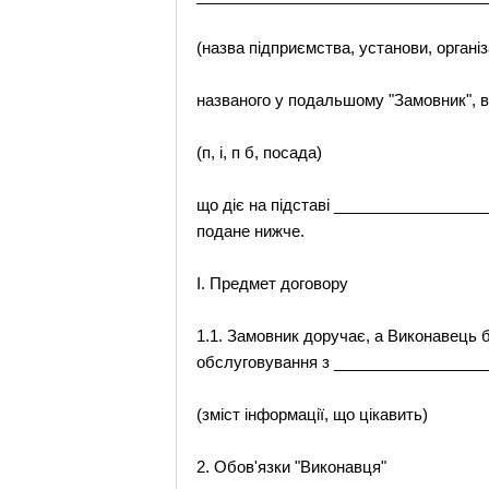
(назва підприємства, установи, організ
названого у подальшому "Замовник", 
(п, і, п б, посада)
що діє на підставі _________________
подане нижче.
І. Предмет договору
1.1. Замовник доручає, а Виконавець 
обслуговування з ________________
(зміст інформації, що цікавить)
2. Обов'язки "Виконавця"