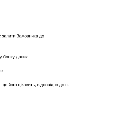
:
є запити Замовника до
гу банку даних.
ак;
що його цікавить, відповідно до п.
_____________________________