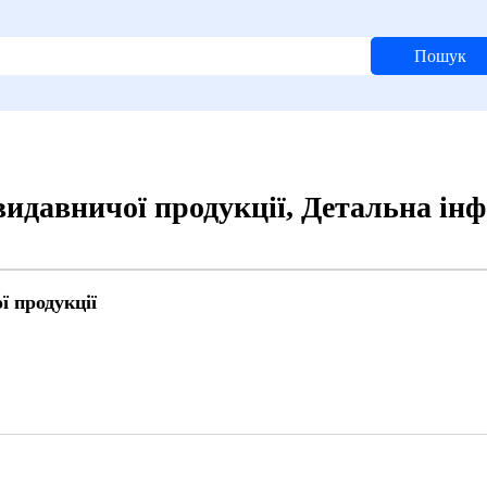
Пошук
видавничої продукції, Детальна ін
ї продукції
7