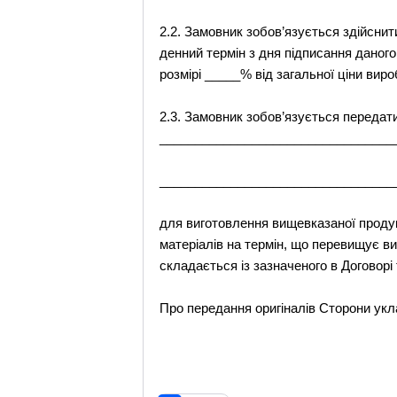
2.2. Замовник зобов’язується здійснит
денний термін з дня підписання даног
розмірі _____% від загальної ціни вир
2.3. Замовник зобов’язується передати
_________________________________
_________________________________
для виготовлення вищевказаної продук
матеріалів на термін, що перевищує в
складається із зазначеного в Договор
Про передання оригіналів Сторони укл