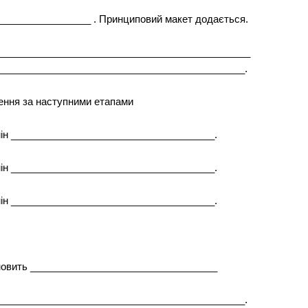
________________ . Принциповий макет додається.
_____________________________________________
_____________________________________________.
ення за наступними етапами
мін _____________________________________.
мін _____________________________________.
мін _____________________________________.
тановить __________________________________
_____________________________________________.