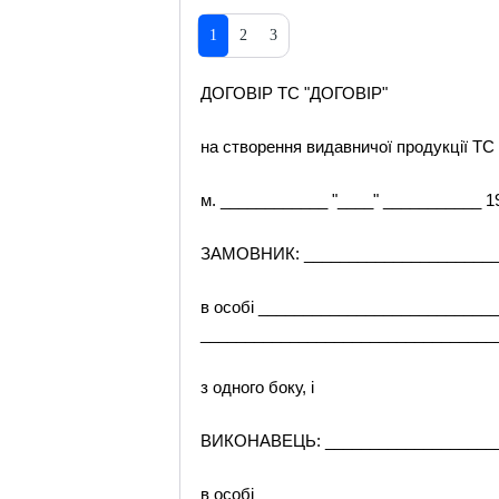
1
2
3
ДОГОВІР TC "ДОГОВІР"
на створення видавничої продукції TC 
м. ____________ "____" ___________ 19
ЗАМОВНИК: ______________________
в особі ___________________________
_________________________________
з одного боку, і
ВИКОНАВЕЦЬ: ____________________
в особі ____________________________