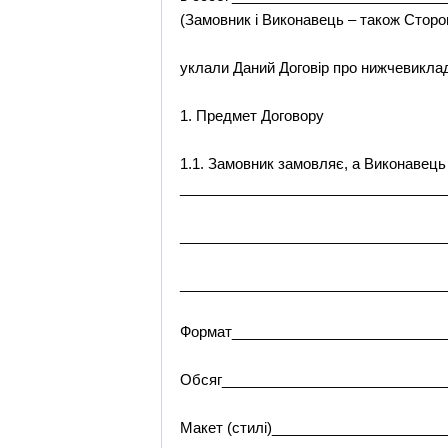
(Замовник і Виконавець – також Сторо
уклали Даний Договір про нижчевикла
1. Предмет Договору
1.1. Замовник замовляє, а Виконавець 
_________________________________
_________________________________
_________________________________
Формат___________________________
Обсяг____________________________
Макет (стилі)_____________________