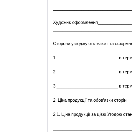
__________________________________
Художнє оформлення_______________
_________________________________
Сторони узгоджують макет та оформл
1.__________________________ в тер
2.__________________________ в тер
3.__________________________ в тер
2. Ціна продукції та обов’язки сторін
2.1. Ціна продукції за цією Угодою с
_________________________________