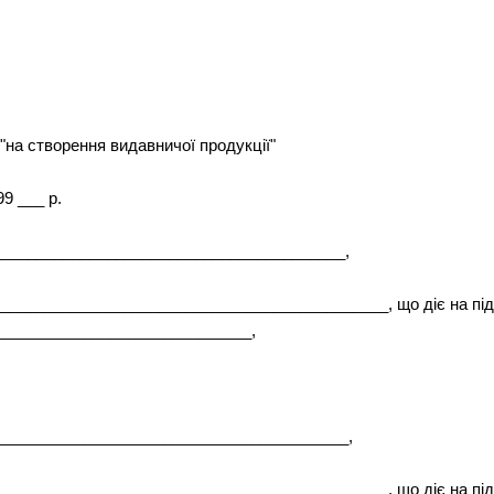
"на створення видавничої продукції"
9 ___ р.
_______________________________________,
____________________________________________, що діє на під
_____________________________,
_______________________________________,
___________________________________________, що діє на підст