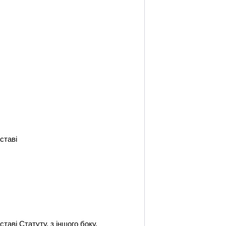
ставі
аві Статуту, з іншого боку,