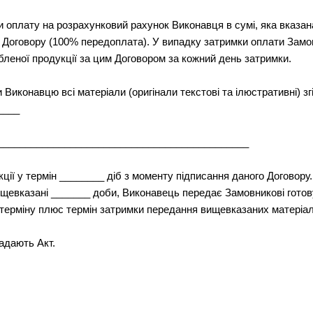
и оплату на розрахунковий рахунок Виконавця в сумі, яка вказана
о Договору (100% передоплата). У випадку затримки оплати Зам
обленої продукції за цим Договором за кожний день затримки.
 Виконавцю всі матеріали (оригінали текстові та ілюстративні) зг
____
_____________________________________________
ції у термін ________ діб з моменту підписання даного Договору
ищевказані _______ доби, Виконавець передає Замовникові готову
і терміну плюс термін затримки передання вищевказаних матеріал
адають Акт.