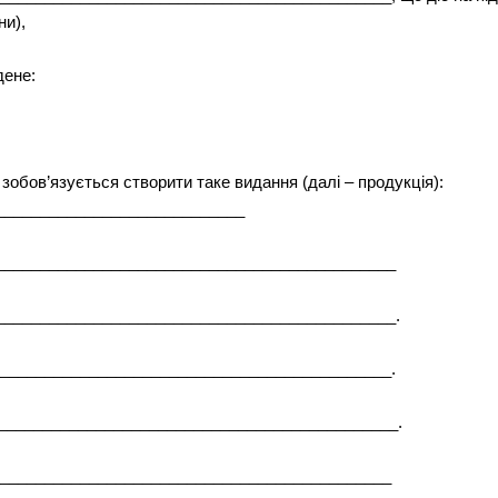
ни),
дене:
зобов’язується створити таке видання (далі – продукція):
____________________________
_____________________________________________
_____________________________________________.
____________________________________________.
_____________________________________________.
_____________________________________________