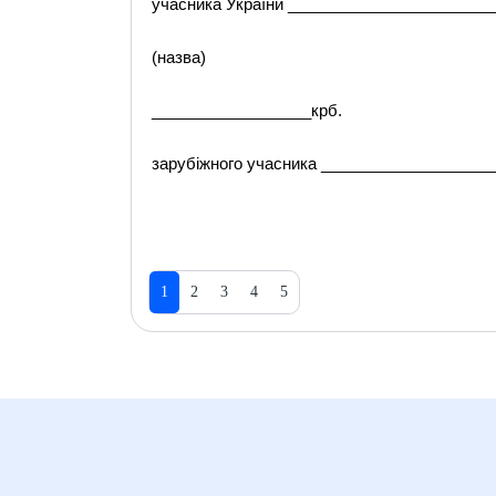
учасника України ______________________
(назва)
__________________крб.
зарубіжного учасника __________________
1
2
3
4
5