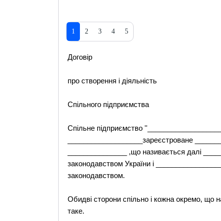
1
2
3
4
5
Договір
про створення і діяльність
Спільного підприємства
Спільне підприємство ''_________________
___________________зареєстроване ______
_______________ ,що називається далі ___
законодавством України і _______________
законодавством.
Обидві сторони спільно і кожна окремо, що
таке.