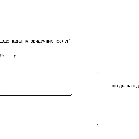
щодо надання юридичних послуг"
9 ___ р.
_______________________________________,
____________________________________________, що діє на під
_____________________________,
______________________________________,
_____________________________________________,