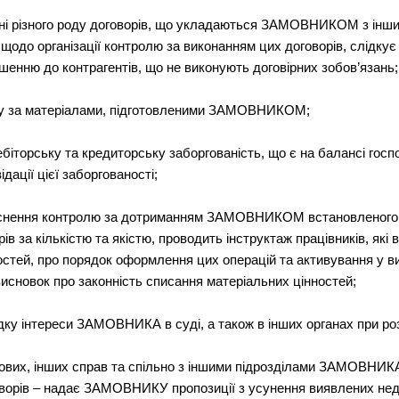
енні різного роду договорів, що укладаються ЗАМОВНИКОМ з інш
у щодо організації контролю за виконанням цих договорів, слідк
шенню до контрагентів, що не виконують договірних зобов’язань;
боту за матеріалами, підготовленими ЗАМОВНИКОМ;
дебіторську та кредиторську заборгованість, що є на балансі госп
дації цієї заборгованості;
здійснення контролю за дотриманням ЗАМОВНИКОМ встановленог
ів за кількістю та якістю, проводить інструктаж працівників, які
стей, про порядок оформлення цих операцій та активування у ви
висновок про законність списання матеріальних цінностей;
ку інтереси ЗАМОВНИКА в суді, а також в інших органах при роз
дових, інших справ та спільно з іншими підрозділами ЗАМОВНИКА
оворів – надає ЗАМОВНИКУ пропозиції з усунення виявлених недо