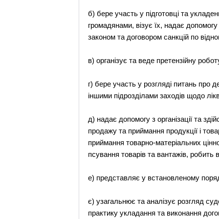
б) бере участь у підготовці та уклад
громадянами, візує їх, надає допомог
законом та договором санкцій по відно
в) організує та веде претензійну ро
г) бере участь у розгляді питань про 
іншими підрозділами заходів щодо лікві
д) надає допомогу з організації та 
продажу та приймання продукції і товар
приймання товарно-матеріальних цінно
псування товарів та вантажів, робить 
е) представляє у встановленому поряд
є) узагальнює та аналізує розгляд су
практику укладання та виконання дог