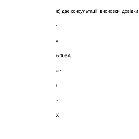
ж) дає консультації, висновки, довід
~
v
\x00BA
ae
\
~
X