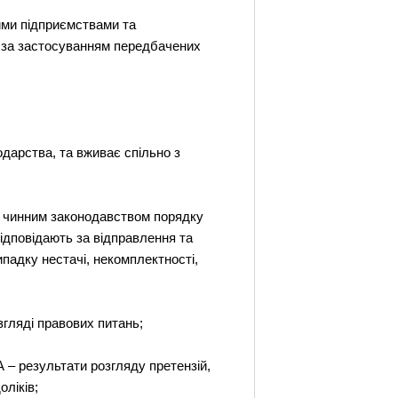
ими підприємствами та
ує за застосуванням передбачених
одарства, та вживає спільно з
о чинним законодавством порядку
 відповідають за відправлення та
падку нестачі, некомплектності,
гляді правових питань;
 – результати розгляду претензій,
ліків;