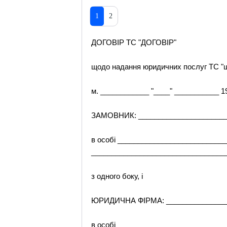
1
2
ДОГОВІР TC "ДОГОВІР"
щодо надання юридичних послуг TC "
м. ____________ "____" ___________ 19
ЗАМОВНИК: ______________________
в особі ___________________________
_________________________________
з одного боку, і
ЮРИДИЧНА ФІРМА: ________________
в особі __________________________