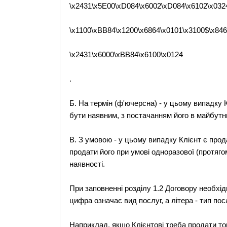
\x2431\x5E00\xD084\x6002\xD084\x6102\x032
\x1100\xBB84\x1200\x6864\x0101\x3100$\x84
\x2431\x6000\xBB84\x6100\x0124
.
Б. На термін (ф'ючерсна) - у цьому випадку
бути наявним, з постачанням його в майбутньо
В. З умовою - у цьому випадку Клієнт є про
продати його при умові одноразової (протягом
наявності.
При заповненні розділу 1.2 Договору необхід
цифра означає вид послуг, а літера - тип пос
Наприклад, якщо Клієнтові треба продати то