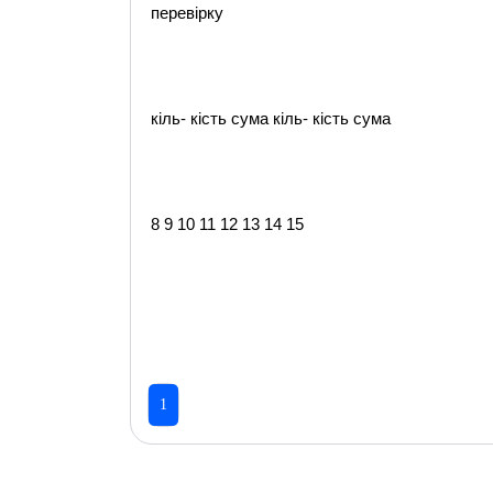
перевірку
кіль- кість сума кіль- кість сума
8 9 10 11 12 13 14 15
1