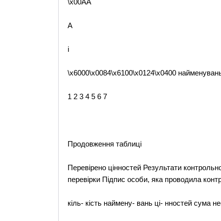
\x00AA
A
i
\x6000\x0084\x6100\x0124\x0400 найменуван
1 2 3 4 5 6 7
Продовження таблиці
Перевірено цінностей Результати контрольної
перевірки Підпис особи, яка проводила конт
кіль- кість наймену- вань ці- нностей сума 