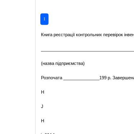
1
Книга реєстрації контрольних перевірок інве
______________________________________
(назва підприємства)
Розпочата _______________199 р. Завершен
H
J
H