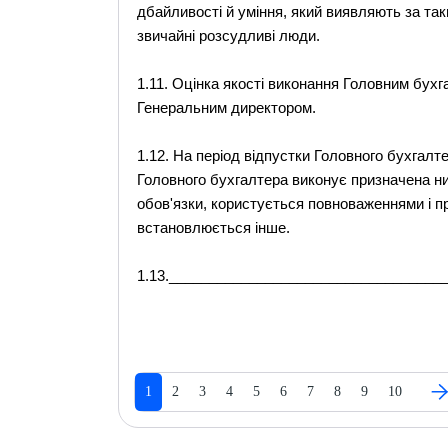
дбайливості й уміння, який виявляють за та
звичайні розсудливі люди.
1.11. Оцінка якості виконання Головним бухг
Генеральним директором.
1.12. На період відпустки Головного бухгалте
Головного бухгалтера виконує призначена ни
обов'язки, користується повноваженнями і п
встановлюється інше.
1.13.__________________________________
1
2
3
4
5
6
7
8
9
10