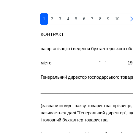
1
2
3
4
5
6
7
8
9
10
КОНТРАКТ
на організацію і ведення бухгалтерського обл
місто ___________________ ''__' ________ 19
Генеральний директор господарського това
______________________________________
(зазначити вид і назву товариства, прізвище,
називається далі "Генеральний директор", що 
і головний бухгалтер товариства ________