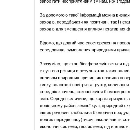
запобігати несприятливим змінам, ніж згодом
За допомогою такої інформації можна визнач
заходів, передбачати як позитивні, так і не
заходів для зменшення впливу негативних фа
Відомо, що довгий час спостереження провод
середовища, зумовлених природними причи
Зрозуміло, що стан біосфери змінюється під
є суттєва різниця в результатах таких впливі
впливом природних причин, як правило повер
тиску, вологості повітря та грунту, коливан
середніх значень, сезонні зміни біомаси рос
змін. Середні величини, що характеризують с
довільному районі земної кулі, природний ск
інших речовин, глобальна біологічна продук
довгих періодів часу(тисяч, інколи навіть сот
екологічні системи, геосистеми, під впливом