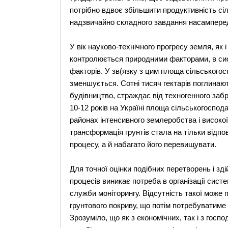
потрібно вдвоє збільшити продуктивність сі
надзвичайно складного завдання насамперед
У вік науково-технічного прогресу земля, як 
контролюється природними факторами, в сис
факторів. У зв(язку з цим площа сільськогос
зменшується. Сотні тисяч гектарів поглинаю
будівництво, страждає від техногенного забр
10-12 років на Україні площа сільськогоспод
районах інтенсивного землеробства і високо
трансформація грунтів стала на тільки відпо
процесу, а й набагато його перевищувати.
Для точної оцінки подібних перетворень і з
процесів виникає потреба в організації сист
служби моніторингу. Відсутність такої може
грунтового покриву, що потім потребуватиме 
Зрозуміло, що як з економічних, так і з госп