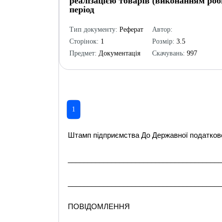
реалізацією товарів (виконанням робі
період
Тип документу:
Реферат
Автор:
Сторінок:
1
Розмір:
3.5
Предмет:
Документація
Скачувань:
997
1
Штамп підприємства До Державної податкової
______________________________________
______________________________________
ПОВІДОМЛЕННЯ