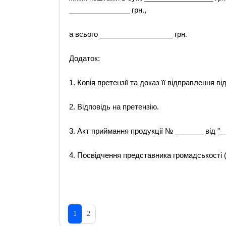
_______________ грн.,
а всього __________________ грн.
Додаток:
1. Копія претензії та доказ її відправлення ві
2. Відповідь на претензію.
3. Акт приймання продукції № _______ від "_
4. Посвідчення представника громадськості (і
1
2