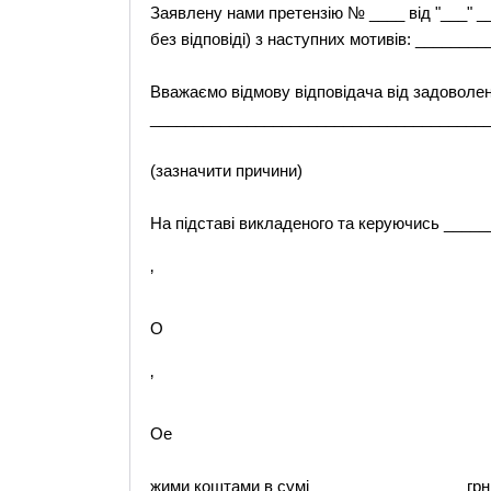
Заявлену нами претензію № ____ від "___" _
без відповіді) з наступних мотивів: ______
Вважаємо відмову відповідача від задоволе
_______________________________________
(зазначити причини)
На підставі викладеного та керуючись ____
’
O
’
Oe
жими коштами в сумі _________________ грн.