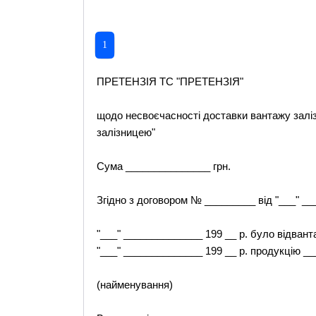
1
ПРЕТЕНЗІЯ TC "ПРЕТЕНЗІЯ"
щодо несвоєчасності доставки вантажу залі
залізницею"
Сума _______________ грн.
Згідно з договором № _________ від "___" _
"___" ______________ 199 __ р. було відван
"___" ______________ 199 __ р. продукцію 
(найменування)