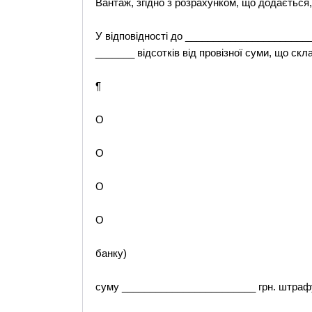
Вантаж, згідно з розрахунком, що додається,
У відповідності до ______________________
_______ відсотків від провізної суми, що ск
¶
O
O
O
O
банку)
суму ________________________ грн. штрафу