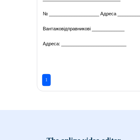
№ ____________________ Адреса _________
Вантажовідправникові _____________
Адреса: __________________________
1