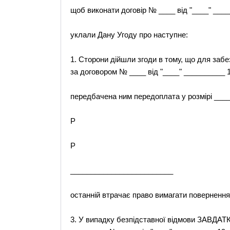
щоб виконати договір № ____ від "____" ____
уклали Дану Угоду про наступне:
1. Сторони дійшли згоди в тому, що для заб
за договором № ____ від "____" __________ 
передбачена ним передоплата у розмірі ____
P
P
_________________________
останній втрачає право вимагати повернення
3. У випадку безпідставної відмови ЗАВДА