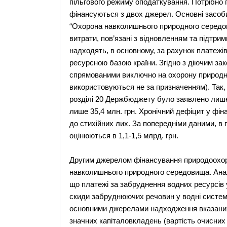
пільгового режиму оподаткування. Потрібно 
фінансуються з двох джерел. Основні засоб
“Охорона навколишнього природного середов
витрати, пов’язані з відновленням та підтри
надходять, в основному, за рахунок платежів
ресурсною базою країни. Згідно з діючим зак
спрямованими виключно на охорону природних 
використовуються не за призначенням). Так, і
розділі 20 Держбюджету було заявлено лише 
лише 35,4 млн. грн. Хронічний дефіцит у фін
до стихійних лих. За попередніми даними, в п
оцінюються в 1,1-1,5 млрд. грн.
Другим джерелом фінансування природоохор
навколишнього природного середовища. Анал
що платежі за забруднення водних ресурсів у 
скиди забруднюючих речовин у водні системи
основними джерелами надходження вказаних 
значних капіталовкладень (вартість очисних с