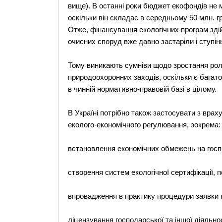
вище). В останні роки бюджет екофондів не 
оскільки він складає в середньому 50 млн. грн
Отже, фінансування екологічних програм здій
очисних споруд вже давно застаріли і ступін
Тому виникають сумніви щодо зростання ролі
природоохоронних заходів, оскільки є багато 
в чинній нормативно-правовій базі в цілому.
В Україні потрібно також застосувати з врах
еколого-економічного регулювання, зокрема:
встановлення економічних обмежень на госп
створення систем екологічної сертифікації, по
впровадження в практику процедури заявки
ліцензування господарської та іншої діяльнос