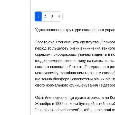
1
2
3
4
Удосконалення структури екологічного управл
Зростаюча інтенсивність експлуатації природ
період збільшують ризик виникнення техноге
окремим природокористувачам виділяти в пов
щодо зниження рівня впливу на навколишнє
еколого-економічної стратегії подальшого р
можливості управління ним та рівнем екологі
що земна біосфера і екосистеми різних рівн
свого нормального функціонування і відтвор
Офіційне визнання ця думка отримала на Ко
Жанейро в 1992 р., коли був прийнятий нови
“sustainable development”, який в перекладі 