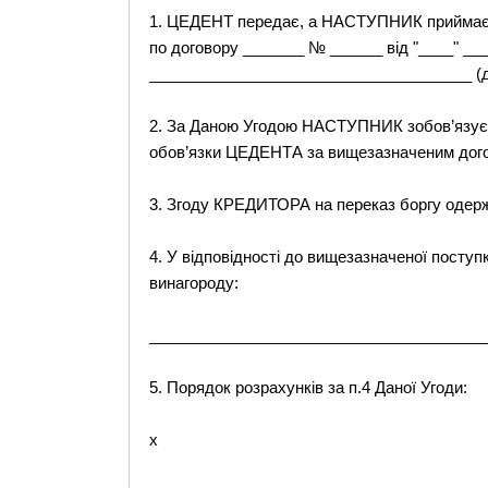
1. ЦЕДЕНТ передає, а НАСТУПНИК приймає н
по договору _______ № ______ від "____" _
_____________________________________ (д
2. За Даною Угодою НАСТУПНИК зобов’язуєть
обов’язки ЦЕДЕНТА за вищезазначеним дог
3. Згоду КРЕДИТОРА на переказ боргу одерж
4. У відповідності до вищезазначеної пос
винагороду:
_______________________________________
5. Порядок розрахунків за п.4 Даної Угоди:
x