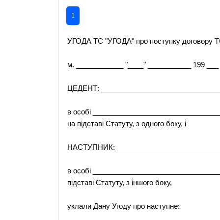
1
УГОДА TC "УГОДА" про поступку договору TC
м. ____________ "____" ___________ 199 ___ 
ЦЕДЕНТ: ______________________________
в особі ________________________________
на підставі Статуту, з одного боку, і
НАСТУПНИК: ___________________________
в особі ________________________________
підставі Статуту, з іншого боку,
уклали Дану Угоду про наступне: