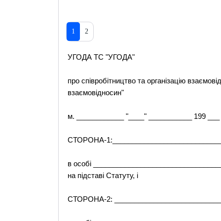
1
2
УГОДА TC "УГОДА"
про співробітництво та організацію взаємові
взаємовідносин"
м. ____________ "____" ___________ 199 ___ 
СТОРОНА-1:____________________________
в особі ________________________________
на підставі Статуту, і
СТОРОНА-2: ___________________________