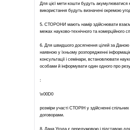
Для цієї мети кошти будуть акумулюватися на
використання будуть визначені окремою уг
5. СТОРОНИ мають намір здійснювати взаємн
межах науково-технічного та комерційного сп
6. Для швидшого досягнення цілей за Дано
наявною у їхньому розпорядженні інформацією
консультації і семінари, встановлювати науко
особами й інформувати один одного про резу
:
\x00D0
розміри участі СТОРІН у здійсненні спільних
договорами.
8. Дана Угода є передумовою і підставою д