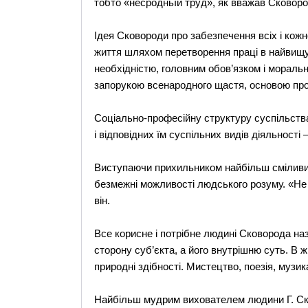
тобто «несродньїй труд», як вважав Сковород
Ідея Сковороди про забезпечення всіх і кож
життя шляхом перетворення праці в найвищу
необхідністю, головним обов’язком і мораль
запорукою всенародного щастя, основою про
Соціально-професійну структуру суспільства
і відповідних їм суспільних видів діяльності
Виступаючи прихильником найбільш сміливих
безмежні можливості людського розуму. «Не р
він.
Все корисне і потрібне людині Сковорода на
сторону суб’єкта, а його внутрішню суть. В 
природні здібності. Мистецтво, поезія, музи
Найбільш мудрим вихователем людини Г. Ско