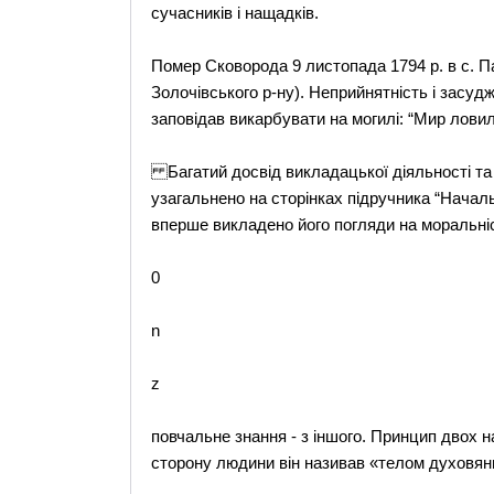
сучасників і нащадків.
Помер Сковорода 9 листопада 1794 р. в с. Пан
Золочівського р-ну). Неприйнятність і засудж
заповідав викарбувати на могилі: “Мир ловил
Багатий досвід викладацької діяльності та
узагальнено на сторінках підручника “Начал
вперше викладено його погляди на моральні
0
n
z
повчальне знання - з іншого. Принцип двох 
сторону людини він називав «телом духовянм