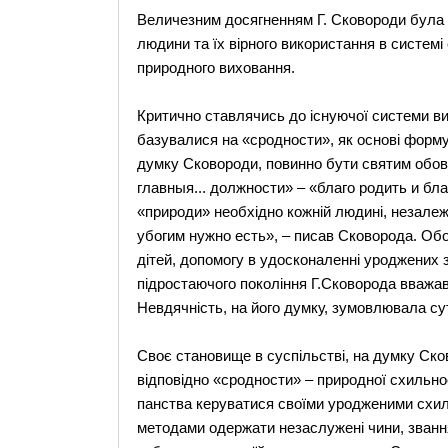
Величезним досягненням Г. Сковороди була 
людини та їх вірного використання в системі
природного виховання.
Критично ставлячись до існуючої системи вих
базувалися на «сродности», як основі форму
думку Сковороди, повинно бути святим обов’
главныя... должности» – «благо родить и бла
«природи» необхідно кожній людині, незалежн
убогим нужно есть», – писав Сковорода. Обо
дітей, допомогу в удосконаленні уроджених 
підростаючого покоління Г.Сковорода вважав
Невдячність, на його думку, зумовлювала сут
Своє становище в суспільстві, на думку Ско
відповідно «сродности» – природної схильност
панства керуватися своїми уродженими схиль
методами одержати незаслужені чини, звання, 