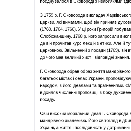
поєднувалося в Сковороді з неабиякями здібн
З 1759 р. Г. Сковорода викладач Харківськог
церкви, які вимагали, щоб він прийняв духов
(1760, 1764, 1766). У ці роки Григорій побув
Слобожанщину. 1768 р. його запросили викла
де він прочитав курс лекцій з етики. Але й 
церковною. Звільнений з посади (1769), він
до чого мав великий хист і відповідні знання.
Г. Сковорода обрав образ життя мандрівного 
багатьох містах і селах України, проповідуючи
народом, з його ідеалами та прагненнями. «М
відхиляв численні пропозиції з боку духовенс
посаду.
Свій високий моральний ідеал Г. Сковорода в
мандрівною академією. Його світогляд відби
Україні, а життя і послідовність у дотриман