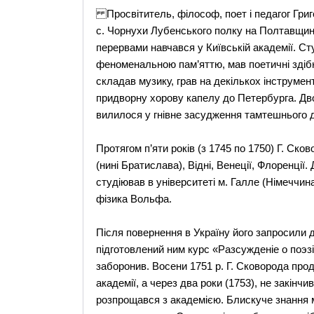
Просвітитель, філософ, поет і педагог Григ
с. Чорнухи Лубенського полку на Полтавщині,
перервами навчався у Київській академії. С
феноменальною пам’яттю, мав поетичні здібно
складав музику, грав на декількох інструмен
придворну хорову капелу до Петербурга. Дв
вилилося у гнівне засудження тамтешнього 
Протягом п’яти років (з 1745 по 1750) Г. Ск
(нині Братислава), Відні, Венеції, Флоренції
студіював в університеті м. Галле (Німеччина
фізика Вольфа.
Після повернення в Україну його запросили д
підготовлений ним курс «Разсужденіе о поэзі
заборонив. Восени 1751 р. Г. Сковорода про
академії, а через два роки (1753), не закінч
розпрощався з академією. Блискуче знання мо