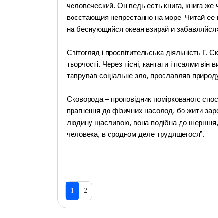
человеческий. Он ведь есть книга, книга же
восстающия непрестанно на море. Читай ее в
на беснующийся океан взирай и забавляйся»
Світогляд і просвітительська діяльність Г. 
творчості. Через пісні, кантати і псалми він 
таврував соціальне зло, прославляв природ
Сковорода – проповідник поміркованого спос
прагнення до фізичних насолод, бо жити зарод
людину щасливою, вона подібна до шершня, н
человека, в сродном деле трудящегося”.
1
2