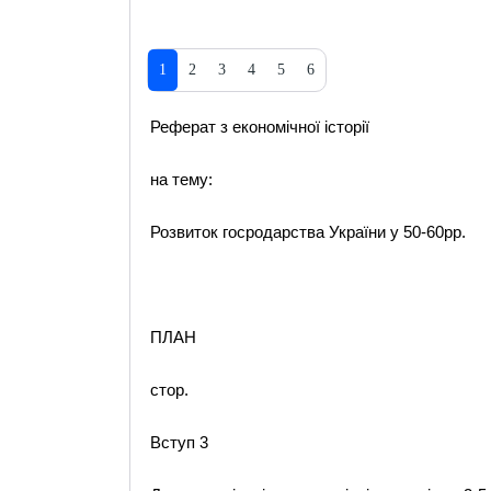
1
2
3
4
5
6
Реферат з економічної історії
на тему:
Розвиток госродарства України у 50-60рр.
ПЛАН
стор.
Вступ 3