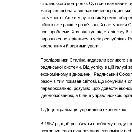
сталінського контролю. Суттєво важливим б
матеріальні блага від накопиченої радянсько
потужності. Але в міру того як Кремль обер
нібито вже раніше розв'язані, й наступники 
нові проблеми. Хоч відступ від сталінізму й 
виразно спостерігалися в усіх республіках Р
численними й вартими уваги.
Послідовники Сталіна надавали великого зн
радянської системи. Від успіху в цій галузі 
економічному відношенні, Радянський Союз 
разом з тим показав світові, що комунізм є 
парадоксально, розумів: щоб довести економ
ідеологізованою, а більш управлінською орга
1. Децентралізація управління економікою
В 1957 р., щоб розв'язати проблему спаду 
розгорнув свою суперечливу економічну рефо