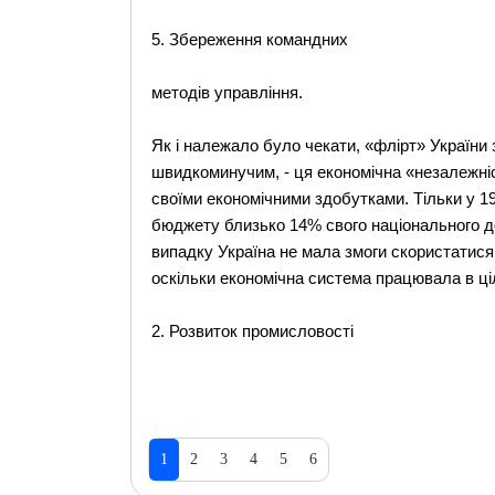
5. Збереження командних
методів управління.
Як і належало було чекати, «флірт» Україн
швидкоминучим, - ця економічна «незалежні
своїми економічними здобутками. Тільки у 1
бюджету близько 14% свого національного до
випадку Україна не мала змоги скористатися
оскільки економічна система працювала в ці
2. Розвиток промисловості
1
2
3
4
5
6