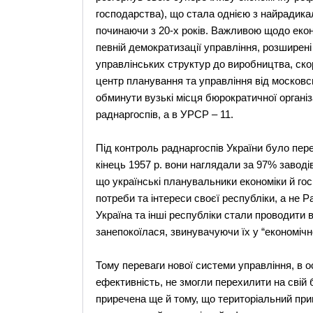
господарства), що стала однією з найрадикал
починаючи з 20-х років. Важливою щодо екон
певній демократизації управління, розширен
управлінських структур до виробництва, ско
центр планування та управління від московсь
обминути вузькі місця бюрократичної організ
раднаргоспів, а в УРСР – 11.
Під контроль раднаргоспів України було пере
кінець 1957 р. вони наглядали за 97% заводів
що українські планувальники економіки й го
потреби та інтереси своєї республіки, а не Р
Україна та інші республіки стали проводити 
занепокоїлася, звинувачуючи їх у “економічн
Тому переваги нової системи управління, в о
ефективність, не змогли перехилити на свій
приречена ще й тому, що територіальний прин