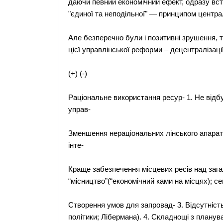
даючи певний економічний ефект, одразу вст
"єдиної та неподільної" — принципом центра
Але безперечно були і позитивні зрушення, т
цієї управлінської реформи – децентралізації
(+) (-)
Раціональне використання ресур- 1. Не відбу
управ-
Зменшення нераціональних лінського апарату
інте-
Краще забезпечення місцевих ресів над загал
“місництво”(“економічний ками на місцях); се
Створення умов для запровад- 3. Відсутність
політики; Лібермана). 4. Складнощі з плану