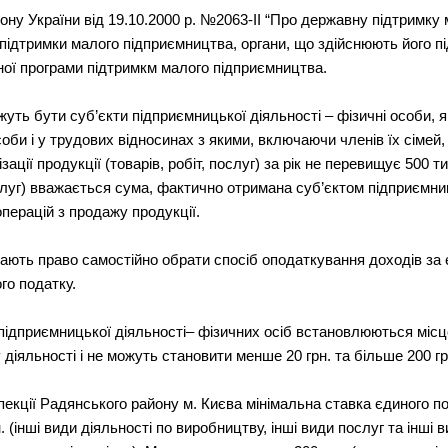
ну України від 19.10.2000 р. №2063-ІІ “Про державну підтримку 
підтримки малого підприємництва, органи, що здійснюють його пі
ної програми підтримкм малого підприємництва.
уть бути суб’єкти підприємницької діяльності – фізичні особи, 
оби і у трудових відносинах з якими, включаючи членів їх сімей
зації продукції (товарів, робіт, послуг) за рік не перевищує 500 
 послуг) вважається сума, фактично отримана суб’єктом підприємн
операцій з продажу продукції.
мають право самостійно обрати спосіб оподаткування доходів з
го податку.
 підприємницької діяльності– фізичних осіб встановлюються міс
діяльності і не можуть становити менше 20 грн. та більше 200 гр
спекції Радянського району м. Києва мінімальна ставка єдиного по
 (інші види діяльності по виробництву, інші види послуг та інші ви