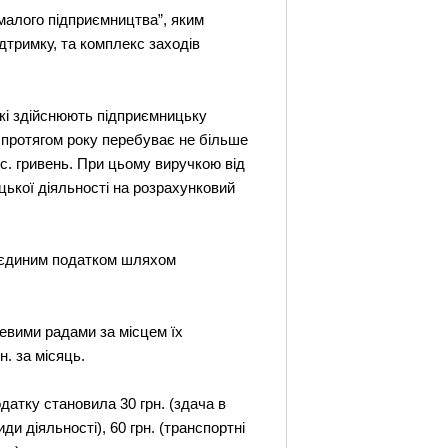
малого підприємництва”, яким
дтримку, та комплекс заходів
які здійснюють підприємницьку
, протягом року перебуває не більше
тис. гривень. При цьому виручкою від
ицької діяльності на розрахунковий
а єдиним податком шляхом
цевими радами за місцем їх
н. за місяць.
датку становила 30 грн. (здача в
ди діяльності), 60 грн. (транспортні