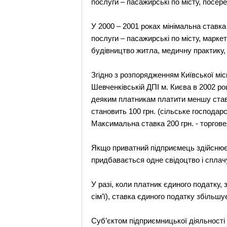
послуги – пасажирські по місту, посер
У 2000 – 2001 роках мінімальна ставка 
послуги – пасажирські по місту, марке
будівництво житла, медичну практику, 
Згідно з розпорядженням Київської мі
Шевченківській ДПІ м. Києва в 2002 ро
деяким платникам платити меншу ставк
становить 100 грн. (сільське господар
Максимальна ставка 200 грн. - торгове
Якщо приватний підприємець здійснює к
придбавається одне свідоцтво і сплач
У разі, коли платник єдиного податку
сім’ї), ставка єдиного податку збільшу
Суб’єктом підприємницької діяльності 