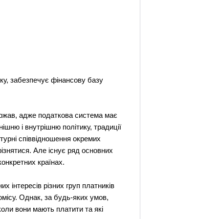
оку, забезпечує фінансову базу
ержав, адже податкова система має
нішню і внутрішню політику, традиції
уктурні співвідношення окремих
різнятися. Але існує ряд основних
конкретних країнах.
х інтересів різних груп платників
місу. Однак, за будь-яких умов,
коли вони мають платити та які