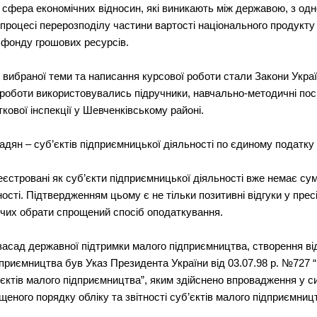
фера економічних відносин, які виникають між державою, з одно
у процесі перерозподілу частини вартості національного продукт
 фонду грошових ресурсів.
ибраної теми та написання курсової роботи стали Закони Украї
ні роботи використовувались підручники, навчально-методичні пос
кової інспекції у Шевченківському районі.
адян – суб’єктів підприємницької діяльності по єдиному податку
реєстровані як суб’єкти підприємницької діяльності вже немає су
ості. Підтвердженням цьому є не тільки позитивні відгуки у пресі
чих обрати спрощений спосіб оподаткування.
асад державної підтримки малого підприємництва, створення ві
приємництва був Указ Президента України від 03.07.98 р. №727
б’єктів малого підприємництва”, яким здійснено впровадження у 
щеного порядку обліку та звітності суб’єктів малого підприємницт