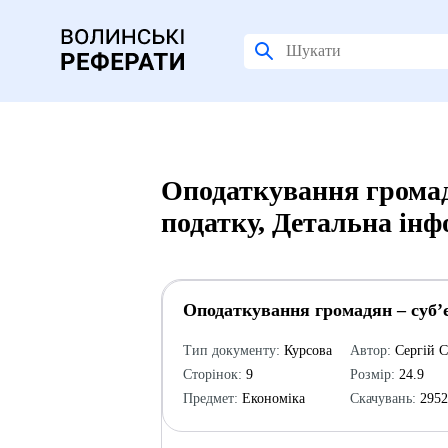
Оподаткування громадя
податку, Детальна ін
Оподаткування громадян – суб’є
Тип документу:
Курсова
Автор:
Сергій 
Сторінок:
9
Розмір:
24.9
Предмет:
Економіка
Скачувань:
295