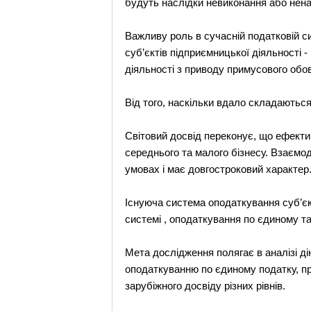
будуть наслідки невиконання або нена
Важливу роль в сучасній податковій си
суб’єктів підприємницької діяльності 
діяльності з приводу примусового обо
Від того, наскільки вдало складаються
Світовий досвід переконує, що ефекти
середнього та малого бізнесу. Взаємод
умовах і має довгостроковий характер
Існуюча система оподаткування суб’єк
системі , оподаткування по єдиному т
Мета дослідження полягає в аналізі ді
оподаткуванню по єдиному податку, п
зарубіжного досвіду різних рівнів.