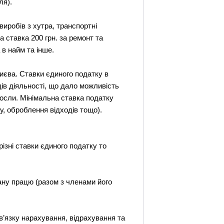
ля).
виробів з хутра, транспортні
а ставка 200 грн. за ремонт та
в найм та інше.
иєва. Ставки єдиного податку в
дів діяльності, що дало можливість
осли. Мінімальна ставка податку
у, оброблення відходів тощо).
ізні ставки єдиного податку то
ану працю (разом з членами його
в’язку нарахування, відрахування та