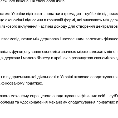
лежного виконання своїх обов'язків.
стемі України відіграють податки з громадян – суб’єктів підприє
- це економічні відносини в грошовій формі, які виникають між де
в'язкового вилучення частини доходу для створення централізо
 взаємовідносини між державою і населенням, залежить фінансови
вність функціонування економіки значною мірою залежить від оп
ія держави і малого бізнесу в країнах з розвинутою економікою 
.
тів підприємницької діяльності в Україні включає оподаткування
а фіксованому податках.
ючого механізму спрощеного оподаткування фізичних осіб – суб’є
роблеми та удосконалення механізму оподаткування приватних п