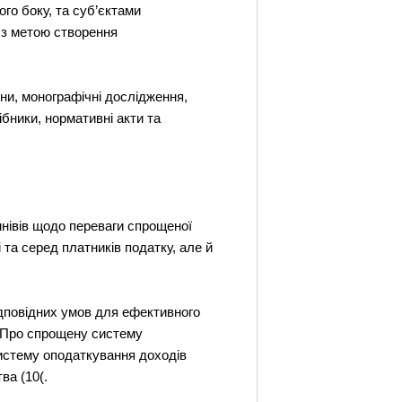
го боку, та суб’єктами
у з метою створення
ни, монографічні дослідження,
ібники, нормативні акти та
мнівів щодо переваги спрощеної
 та серед платників податку, але й
дповідних умов для ефективного
 “Про спрощену систему
систему оподаткування доходів
ва (10(.