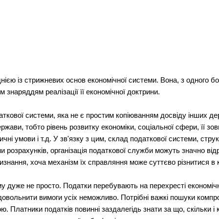
днією із стрижневих основ економічної системи. Вона, з одного б
м знаряддям реалізації її економічної доктрини.
аткової системи, яка не є простим копіюванням досвіду інших д
жави, тобто рівень розвитку економіки, соціальної сфери, її зов
чні умови і т.д. У зв'язку з цим, склад податкової системи, стр
и розрахунків, організація податкової служби можуть значно від
 визнання, хоча механізм їх справляння може суттєво різнитися в 
 дуже не просто. Податки перебувають на перехресті економічни
довольнити вимоги усіх неможливо. Потрібні важкі пошуки компро
. Платники податків повинні заздалегідь знати за що, скільки і 