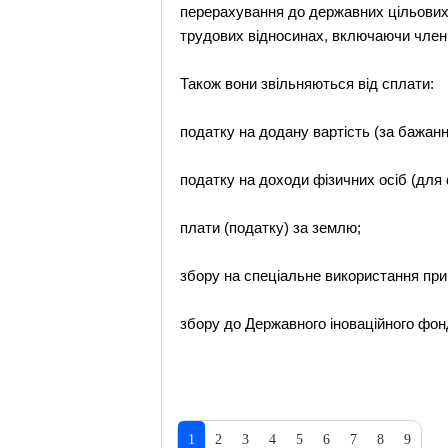
перерахування до державних цільових 
трудових відносинах, включаючи членів
Також вони звільняються від сплати:
податку на додану вартість (за бажанн
податку на доходи фізичних осіб (для 
плати (податку) за землю;
збору на спеціальне використання при
збору до Державного іноваційного фон
1
2
3
4
5
6
7
8
9