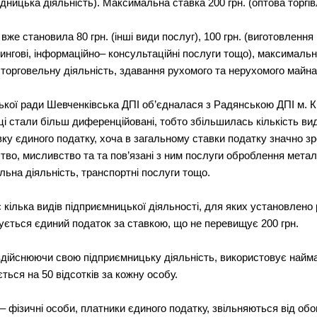
едницька діяльність). Максимальна ставка 200 грн. (оптова торгів
вже становила 80 грн. (інші види послуг), 100 грн. (виготовлення 
тингові, інформаційно– консультаційні послуги тощо), максимальн
торговельну діяльність, здавання рухомого та нерухомого майна 
ської ради Шевченківська ДПІ об’єдналася з Радянською ДПІ м. К
ці стали більш диференційовані, тобто збільшилась кількість ви
у єдиного податку, хоча в загальному ставки податку значно зр
ство, мисливство та та пов’язані з ним послуги оброблення метал
льна діяльність, транспортні послуги тощо.
ілька видів підприємницької діяльності, для яких установлено р
ується єдиний податок за ставкою, що не перевищує 200 грн.
, здійснюючи свою підприємницьку діяльність, використовує найм
ється на 50 відсотків за кожну особу.
– фізичні особи, платники єдиного податку, звільняються від обо