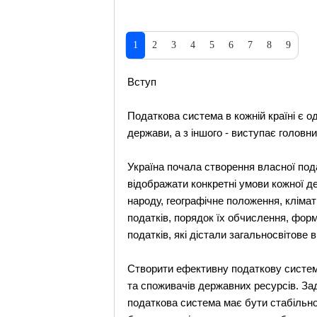
1
2
3
4
5
6
7
8
9
Вступ
Податкова система в кожній країні є о
держави, а з іншого - виступає головни
Україна почала створення власної под
відображати конкретні умови кожної дер
народу, географічне положення, клімати
податків, порядок їх обчислення, форм
податків, які дістали загальносвітове
Створити ефективну податкову систему
та споживачів державних ресурсів. За
податкова система має бути стабільною