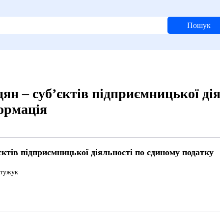
Пошук
н – суб’єктів підприємницької дія
формація
ктів підприємницької діяльності по єдиному податку
Стужук
2