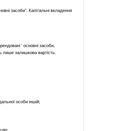
новні засоби". Капітальні вкладення
орендовані ' основні засоби,
ь лише залишкова вартість.
дальної особи іншій;
цію;