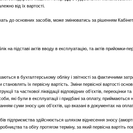
лежно від їх вартості.
жать до основних засобів, може змінюватись за рішенням Кабінет
лік на підставі актів вводу в експлуатацію, та актів прийомки-пе
аються в бухгалтерському обліку і звітності за фактичними затр
и становлять їх первісну вартість. Зміни первісної вартості осн
укції та часткової ліквідації відповідних об'єктів, переоцінки та
би, які були в експлуатації і придбані за оплату, приймаються на
данням суми зносу цих об'єктів, що вказані в документах на оплат
обів підприємства здійснюється шляхом віднесення зносу (аморт
обництва та обігу протягом терміну, за який первісна вартіть п