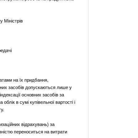
у Міністрів
редачі
атами на їх придбання,
овних засобів допускаються лише у
 індексації основних засобів за
 облік в сумі купівельної вартості і
у.
изаційних відрахувань) за
овністю переноситься на витрати