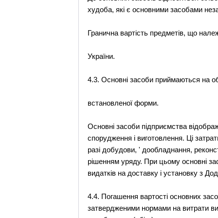
худоба, які є основними засобами неза
Гранична вартість предметів, що нале
України.
4.3. Основні засоби приймаються на об
встановленої форми.
Основні засоби підприємства відображ
спорудження і виготовлення. Ці затрат
разі добудови, ' дообладнання, реконстр
рішенням уряду. При цьому основні засо
видатків на доставку і установку з До
4.4. Погашення вартості основних зас
затвердженими нормами на витрати вир