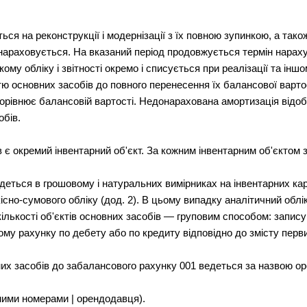
ься на реконструкції і модернізації з їх повною зупинкою, а так
нараховується. На вказаний період продовжується термін нараху
му обліку і звітності окремо і списується при реалізації та іншо
тю основних засобів до повного перенесення їх балансової варто
орівнює балансовій вартості. Недонарахована амортизація відо
обів.
 є окремий інвентарний об'єкт. За кожним інвентарним об'єктом 
деться в грошовому і натуральних вимірниках на інвентарних ка
кісно-сумового обліку (дод. 2). В цьому випадку аналітичний обл
кількості об'єктів основних засобів — груповим способом: записую
ому рахунку по дебету або по кредиту відповідно до змісту перв
их засобів до забалансового рахунку 001 ведеться за назвою ор
рними номерами | орендодавця).