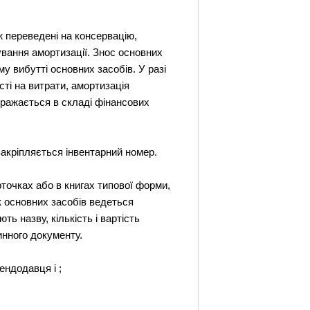
ож переведені на консервацію,
вання амортизації. Знос основних
му вибутті основних засобів. У разі
сті на витрати, амортизація
бражається в складі фінансових
закріпляється інвентарний номер.
рточках або в книгах типової форми,
ік основних засобів ведеться
ть назву, кількість і вартість
инного документу.
ендодавця і ;