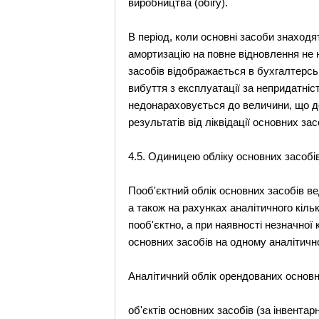
виробництва (обігу).
В період, коли основні засоби знаходят
амортизацію на повне відновлення не 
засобів відображається в бухгалтерсько
вибуття з експлуатації за непридатніс
недонараховується до величини, що д
результатів від ліквідації основних зас
4.5. Одиницею обліку основних засобів
Пооб'єктний облік основних засобів ве
а також на рахунках аналітичного кіль
пооб'єктно, а при наявності незначної 
основних засобів на одному аналітичн
Аналітичний облік орендованих основн
об'єктів основних засобів (за інвента