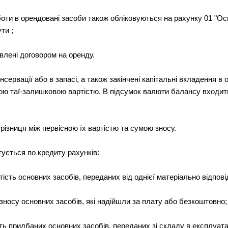
роботи в орендовані засоби також обліковуються на рахунку 01 "Ос
ти ;
влені договором на оренду.
консервації або в запасі, а також закінчені капітальні вкладення в 
ною таї-залишковою вартістю. В підсумок валюти балансу входит
ізниця між первісною їх вартістю та сумою зносу.
тується по кредиту рахунків:
тість основних засобів, переданих від однієї матеріально відпові
зносу основних засобів, які надійшли за плату або безкоштовно;
ть придбаних основних засобів, переданих зі складу в експлуата