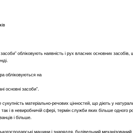
ків
 засоби" обліковують наявність і рух власних основних засобів, 
нді.
ра обліковуються на
і основні засоби".
е сукупність матеріально-речових цінностей, що діють у натурал
так і в невиробничій сфері, термін служби яких більше одного рок
анців і більше.
ськогосподарські машини і знаряддя, будівельний механізований 