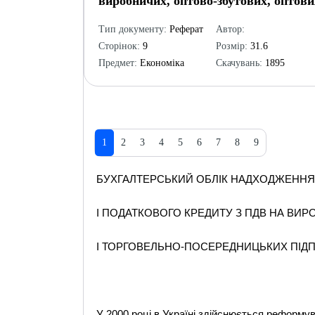
виробничих, оптово-збутових, оптови
Тип документу:
Реферат
Автор:
Сторінок:
9
Розмір:
31.6
Предмет:
Економіка
Скачувань:
1895
1
2
3
4
5
6
7
8
9
БУХГАЛТЕРСЬКИЙ ОБЛІК НАДХОДЖЕННЯ
І ПОДАТКОВОГО КРЕДИТУ З ПДВ НА ВИР
І ТОРГОВЕЛЬНО-ПОСЕРЕДНИЦЬКИХ ПІД
У 2000 році в Україні здійснюється реформув