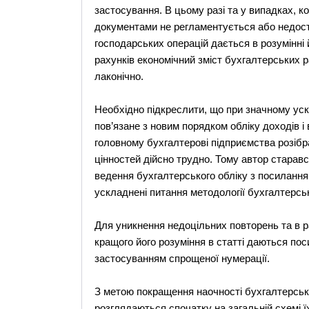
застосування. В цьому разі та у випадках, 
документами не регламентується або недост
господарських операцій дається в розумінні 
рахунків економічний зміст бухгалтерських р
лаконічно.
Необхідно підкреслити, що при значному ускл
пов’язане з новим порядком обліку доходів і
головному бухгалтерові підприємства розібра
цінностей дійсно трудно. Тому автор старавс
ведення бухгалтерського обліку з посилання
ускладнені питання методології бухгалтерськ
Для уникнення недоцільних повторень та в ра
кращого його розуміння в статті даються поси
застосуванням спрощеної нумерації.
З метою покращення наочності бухгалтерські
розглядаються спочатку на загальній схемі ї