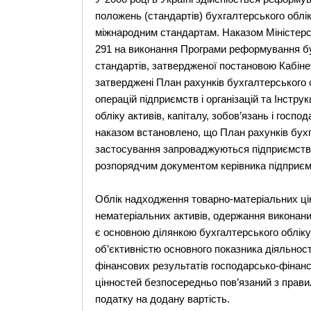
положень (стандартів) бухгалтерського облік
міжнародним стандартам. Наказом Міністерст
291 на виконання Програми реформування бу
стандартів, затвердженої постановою Кабінет
затверджені План рахунків бухгалтерського об
операцій підприємств і організацій та Інстр
обліку активів, капіталу, зобов’язань і госпо
наказом встановлено, що План рахунків бухга
застосування запроваджуються підприємствам
розпорядчим документом керівника підприємст
Облік надходження товарно-матеріальних цінно
нематеріальних активів, одержання виконаних 
є основною ділянкою бухгалтерського обліку 
об’єктивністю основного показника діяльності
фінансових результатів господарсько-фінансо
цінностей безпосередньо пов’язаний з прав
податку на додану вартість.