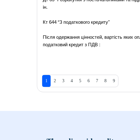
ін.
Кт 644 “З податкового кредиту"
Після одержання цінностей, вартість яких о
податковий кредит з ПДВ :
1
2
3
4
5
6
7
8
9