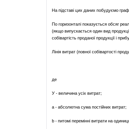
На підставі цих даних побудуємо графі
По горизонталі показується обсяг реал
(якщо випускається один вид продукції)
собівартість проданої продукції і приб
Лінія витрат (повної собівартості прод
де
У - величина усіх витрат;
а - абсолютна сума постійних витрат;
b - питомі перемінні витрати на одиниц