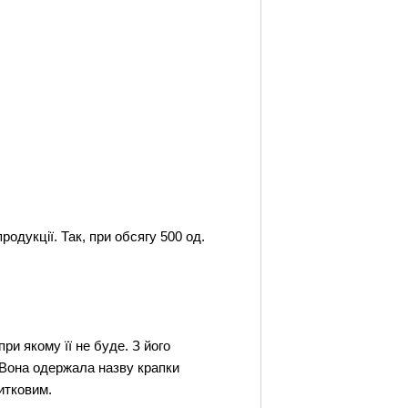
одукції. Так, при обсягу 500 од.
ри якому її не буде. З його
. Вона одержала назву крапки
битковим.