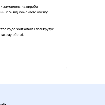
ети замовлень на вироби
лень 75% від можливого обсягу
тво буде збитковим і збанкрутує.
 такому обсязі.
сайт