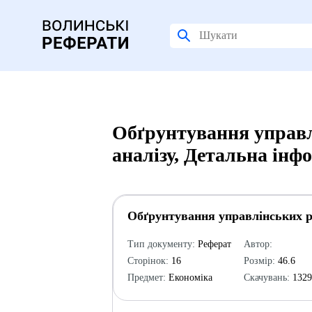
Обґрунтування управл
аналізу, Детальна інф
Обґрунтування управлінських рі
Тип документу:
Реферат
Автор:
Сторінок:
16
Розмір:
46.6
Предмет:
Економіка
Скачувань:
132