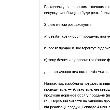
Важливим управлінським рішенням є пр
випуску виробництво буде рентабельни
З цією метою розраховують:
а) беззбитковий обсяг продажів, при 
б) обсяг продажів, що гарантує підпр
в) зону безпеки підприємства (запас фі
для визначення цих показників можна 
Наприклад, виробнича потужність підп
проводиться, — збувається, незаверше
продукції дорівнює обсягу продажів (ви
грн. Перемінні витрати на одиницю прод
від реалізації продукції складе 4 млн. г