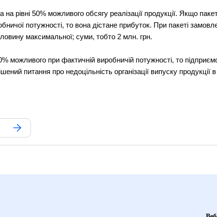
 на рівні 50% можливого обсягу реалізації продукції. Якщо пак
обничої потужності, то вона дістане прибуток. При пакеті замов
овину максимальної; суми, тобто 2 млн. грн.
 можливого при фактичній виробничій потужності, то підприємс
ений питання про недоцільність організації випуску продукції в
Веб