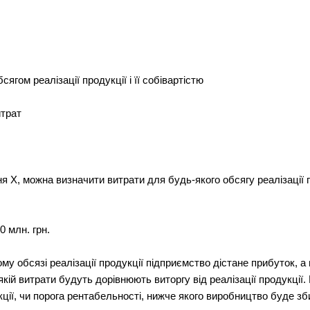
ягом реалізації продукції і її собівартістю
итрат
я Х, можна визначити витрати для будь-якого обсягу реалізації пр
10 млн. грн.
у обсязі реалізації продукції підприємство дістане прибуток, а п
кій витрати будуть дорівнюють виторгу від реалізації продукції
кції, чи порога рентабельності, нижче якого виробництво буде з