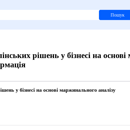
Пошук
інських рішень у бізнесі на основ
ормація
шень у бізнесі на основі маржинального аналізу
9