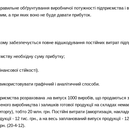
авильне обґрунтування виробничої потужності підприємства і в
м, а при яких воно не буде давати прибуток.
якому забезпечується повне відшкодування постійних витрат під
иємству необхідну суму прибутку;
нансової стійкості).
використовувати графічний і аналітичний способи.
риємства розрахована .на випуск 1000 виробів, що продаються за
ного виробництва і залишків готової продукції на складах нема
торгу), тобто 20 млн. грн. Постійні витрати (амортизація, накладн
укції - 12 тис. грн., а на весь запланований випуск продукції - 1
рн. (20-4-12).