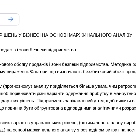
РІШЕНЬ У БІЗНЕСІ НА ОСНОВІ МАРЖИНАЛЬНОГО АНАЛІЗУ
родажів і зони безпеки підприємства
кового обсягу продажів і зони безпеки підприємства. Методика р
ому вираженні. Фактори, що визначають беззбитковий обсяг прода
у (прогнозному) аналізу приділяється більша увага, чим ретросп
 щоб порівнювати різні варіанти одержання прибутку в майбутньо
ндартних рішень. Підприємець зацікавлений у тім, щоб вижити в 
що повинна бути обґрунтована відповідними аналітичними розра
них варіантів управлінських рішень, (оптимального плану вироб
т.д.) на основі маржинального аналізу з розподілом витрат на постій