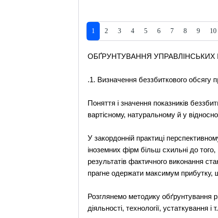
1
2
3
4
5
6
7
8
9
10
ОБҐРУНТУВАННЯ УПРАВЛІНСЬКИХ 
.1. Визначення беззбиткового обсягу п
Поняття і значення показників беззбит
вартісному, натуральному й у відносн
У закордонній практиці перспективном
іноземних фірм більш схильні до того,
результатів фактичного виконання ста
прагне одержати максимум прибутку, 
Розглянемо методику обґрунтування різ
діяльності, технології, устаткування і 