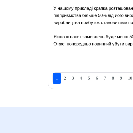
У нашому прикладі крапка розташована
підприємства більше 50% від його вир
виробництва прибуток становитиме пол
Якщо ж пакет замовлень буде менш 50%
Отже, попередньо повинний убути виріш
1
2
3
4
5
6
7
8
9
10