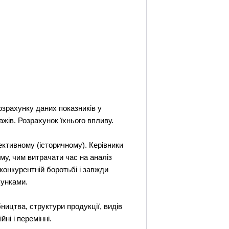
озрахунку даних показників у
жів. Розрахунок їхнього впливу.
ективному (історичному). Керівники
му, чим витрачати час на аналіз
конкурентній боротьбі і завжди
хунками.
ництва, структури продукції, видів
ні і перемінні.