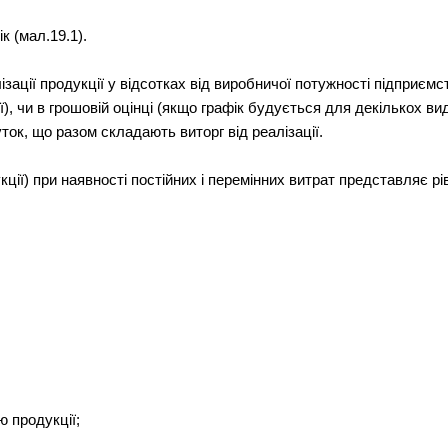
к (мал.19.1).
ізації продукції у відсотках від виробничої потужності підприєм
, чи в грошовій оцінці (якщо графік будується для декількох виді
уток, що разом складають виторг від реалізації.
укції) при наявності постійних і перемінних витрат представляє р
ю продукції;