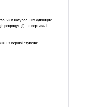
ства, чи в натуральних одиницях
в репродукції), по вертикалі -
івняння першої ступеня: