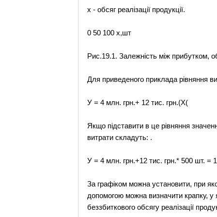
x - обсяг реалізації продукції.
0 50 100 х,шт
Рис.19.1. Залежність між прибутком, обс
Для приведеного приклада рівняння в
У = 4 млн. грн.+ 12 тис. грн.(Х(
Якщо підставити в це рівняння значенн
витрати складуть: .
У = 4 млн. грн.+12 тис. грн.* 500 шт. = 
За графіком можна установити, при яком
допомогою можна визначити крапку, у я
беззбиткового обсягу реалізації проду