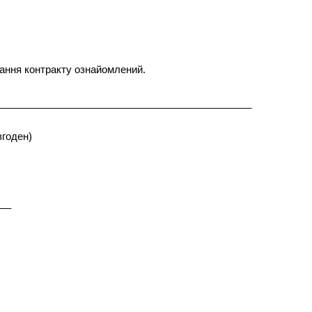
вання контракту ознайомлений.
______________________________________________
згоден)
___