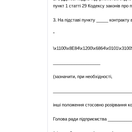
пункт 1 статті 29 Кодексу законів про 
3. На підставі пункту _____ контракту
"
\x1100\x8E84\x1200\x6864\x0101\x3100
____________________
(зазначити, при необхідності,
_________________________________
інші положення стосовно розірвання к
Голова ради підприємства _________