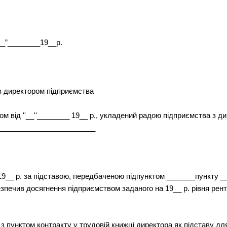
”________19__р.
з директором підприємства
ом від ''__''________ 19__ р., укладений радою підприємства з д
________________________
_ 19__ р. за підставою, передбаченою підпунктом _______пункту __
зпечив досягнення підприємством заданого на 19__ р. рівня рен
о з пунктом контракту у трудовій книжці директора як підставу д