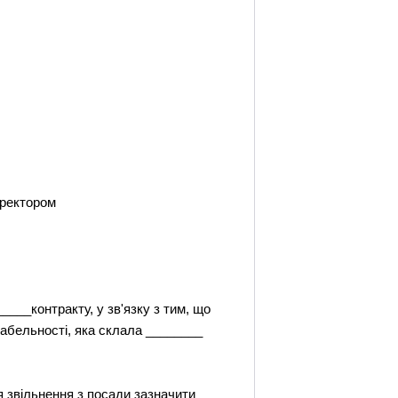
иректором
____контракту, у зв'язку з тим, що
табельності, яка склала ________
ля звільнення з посади зазначити