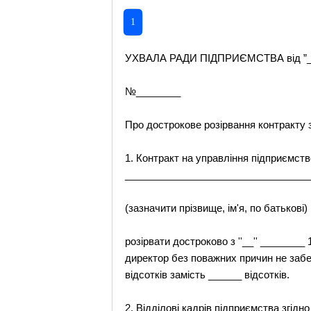
1
УХВАЛА РАДИ ПІДПРИЄМСТВА від ”__
№________
Про дострокове розірвання контракту 
1. Контракт на управління підприємств
_________________________________
(зазначити прізвище, ім'я, по батькові)
розірвати достроково з ''__'' _______
директор без поважних причин не забе
відсотків замість ______ відсотків.
2. Відділові кадрів підприємства згідн