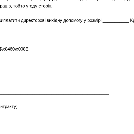
працю, тобто угоду сторін.
 виплатити директорові вихідну допомогу у розмірі ___________ К
$\x8460\x008E
______________________________________________
онтракту)
______________________________________