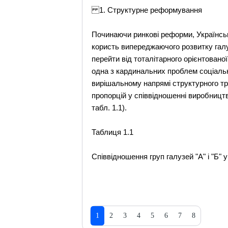
1. Структурне реформування
Починаючи ринкові реформи, Українська
користь випереджаючого розвитку галу
перейти від тоталітарного орієнтованої
одна з кардинальних проблем соціальн
вирішальному напрямі структурного тр
пропорцій у співвідношенні виробництв
табл. 1.1).
Таблиця 1.1
Співвідношення груп галузей "А" і "Б" 
1
2
3
4
5
6
7
8