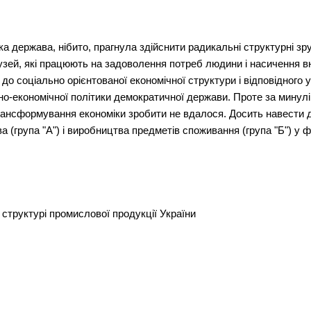
 держава, нібито, прагнула здійснити радикальні структурні зру
зей, які працюють на задоволення потреб людини і насичення вн
 до соціально орієнтованої економічної структури і відповідного 
о-економічної політики демократичної держави. Проте за минулі
ансформування економіки зробити не вдалося. Досить навести д
а (група "А") і виробництва предметів споживання (група "Б") у ф
у структурі промислової продукції України