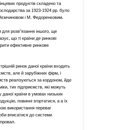
інцевих продуктів складено та
господарства за 1923-1924 рр. було
. Нємчиновом і М. Федоренковим.
и для розв"язання іншого, ще
зує, що ті країни де ринкові
орити ефективне ринкове
утрішній ринок даної країни входить
мств, але й зарубіжних фірм, і
ємств реалізуються за кордоном, йде
іки, тих підприємств, які можуть
у даної країни в умовах низьких
дукцію, повинні згортатися, а а їх
вою використання переваг
проби вписатися до системи
 провал.