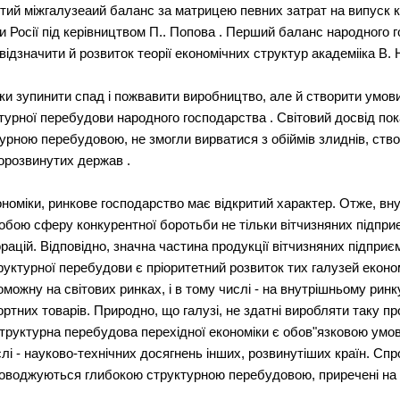
ий міжгалузеаий баланс за матрицею певних затрат на випуск к
ми Росії під керівництвом П.. Попова . Перший баланс народного 
 відзначити й розвиток теорії економічних структур академііка В
ьки зупинити спад і пожвавити виробництво, але й створити умов
турної перебудови народного господарства . Світовий досвід пока
рною перебудовою, не змогли вирватися з обіймів злиднів, ств
корозвинутих держав .
кономіки, ринкове господарство має відкритий характер. Отже, вн
обою сферу конкурентної боротьби не тільки вітчизняних підприє
рацій. Відповідно, значна частина продукції вітчизняних підпри
уктурної перебудови є пріоритетний розвиток тих галузей економ
ожну на світових ринках, і в тому числі - на внутрішньому ринк
ортних товарів. Природно, що галузі, не здатні виробляти таку про
структурна перебудова перехідної економіки є обов"язковою умо
ислі - науково-технічних досягнень інших, розвинутіших країн. С
проводжуються глибокою структурною перебудовою, приречені на