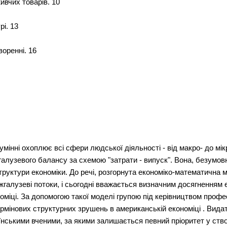
ивчих товарів. 10
рі. 13
воренні. 16
мінні охоплює всі сфери людської діяльності - від макро- до мік
галузевого балансу за схемою "затрати - випуск". Вона, безумо
труктури економіки. До речі, розгорнута економіко-математична 
іжгалузеві потоки, і сьогодні вважається визначним досягненням 
номіці. За допомогою такої моделі групою під керівництвом проф
інових структурних зрушень в американській економіці . Видатн
їнськими вченими, за якими залишається певний пріоритет у ство