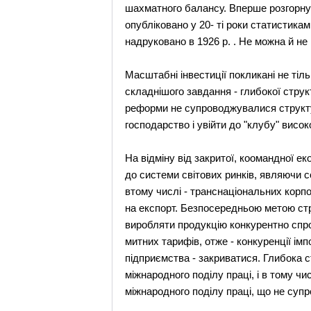
шахматного балансу. Вперше розгорнут
опубліковано у 20- ті роки статистика
надруковано в 1926 р. . Не можна й не
Масштабні інвестиції покликані не тіл
складнішого завдання - глибокої струк
реформи не супроводжувалися структу
господарство і увійти до "клубу" висо
На відміну від закритої, коомандної е
до системи світових ринків, являючи с
втому числі - транснаціональних корпо
на експорт. Безпосередньою метою стр
виробляти продукцію конкурентно спром
митних тарифів, отже - конкуренції імп
підприємства - закриватися. Глибока 
міжнародного поділу праці, і в тому ч
міжнародного поділу праці, що не су