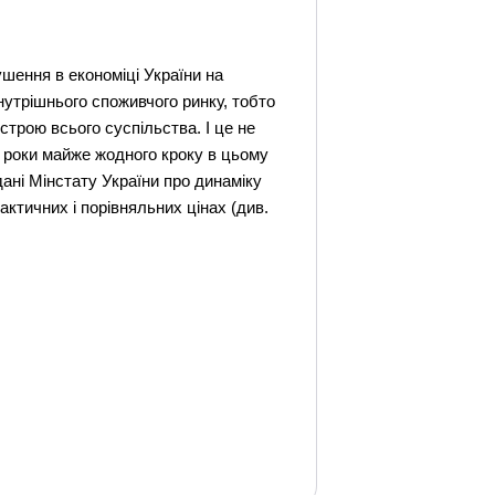
шення в економіці України на
утрішнього споживчого ринку, тобто
устрою всього суспільства. І це не
 роки майже жодного кроку в цьому
ані Мінстату України про динаміку
актичних і порівняльних цінах (див.