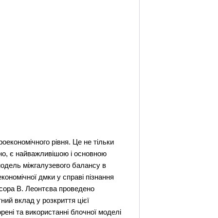
роекономічного рівня. Це не тільки
вно, є найважливішою і основною
модель міжгалузевого балансу в
економічної дмки у справі пізнання
есора В. Леонтєва проведено
ий вклад у розкриття цієї
рені та використанні блочної моделі