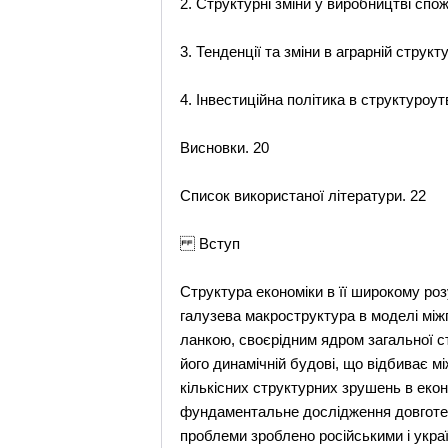
2. Структурні зміни у виробництві спож
3. Тенденції та зміни в аграрній структу
4. Інвестиційна політика в структуроут
Висновки. 20
Список використаної літератури. 22
Вступ
Структура економіки в її широкому розу
галузева макроструктура в моделі між
ланкою, своєрідним ядром загальної с
його динамічній будові, що відбиває м
кількісних структурних зрушень в еко
фундаментальне дослідження довготерм
проблеми зроблено російськими і укра