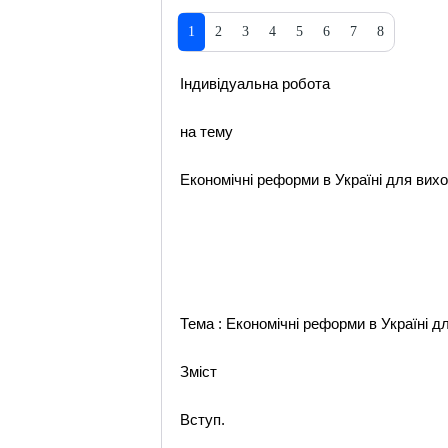
1
2
3
4
5
6
7
8
Індивідуальна робота
на тему
Економічні реформи в Україні для вихо
Тема : Економічні реформи в Україні д
Зміст
Вступ.