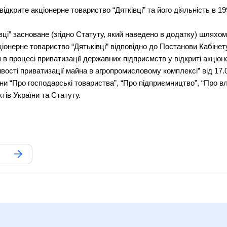
дкрите акціонерне товариство “Дятківці” та його діяльність в 19
івці” засноване (згідно Статуту, який наведено в додатку) шлях
ціонерне товариство “Дятьківці” відповідно до Постанови Кабінету
в процесі приватизації державних підприємств у відкриті акціон
ивості приватизації майна в агропромисловому комплексі” від 17.
аїни “Про господарські товариства”, “Про підприємництво”, “Про вл
тів України та Статуту.