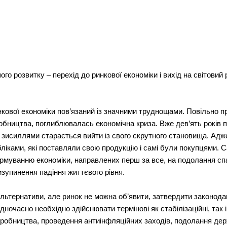
го розвитку – перехід до ринкової економіки і вихід на світовий
нкової економіки пов’язаний із значними труднощами. Повільно п
бництва, поглиблювалась економічна криза. Вже дев’ять років 
а зисиллями старається вийти із свого скрутного становища. Адж
бліками, які поставляли свою продукцію і самі були покупцями. 
еформуванню економіки, направлених перш за все, на подолання 
изупинення падіння життєвого рівня.
альтернативи, але ринок не можна об’явити, затвердити законода
дночасно необхідно здійснювати термінові як стабілізаційні, так
робництва, проведення антиінфляційних заходів, подолання дер