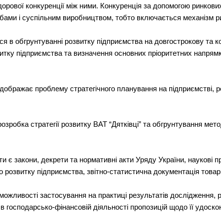
орової конкуренції між ними. Конкуренція за допомогою ринкови
бами і суспільним виробництвом, тобто включається механізм р
ся в обгрунтуванні розвитку підприємства на довгострокову та к
витку підприємства та визначення основних пріоритетних напрямк
дображає проблему стратегічного планування на підприємстві, р
робка стратегії розвитку ВАТ “Дятківці” та обгрунтування метод
є закони, декрети та нормативні акти Уряду України, наукові пр
о розвитку підприємства, звітно-статистична документація товар
можливості застосування на практиці результатів дослідження, р
в господарсько-фінансовій діяльності пропозицій щодо її удоско