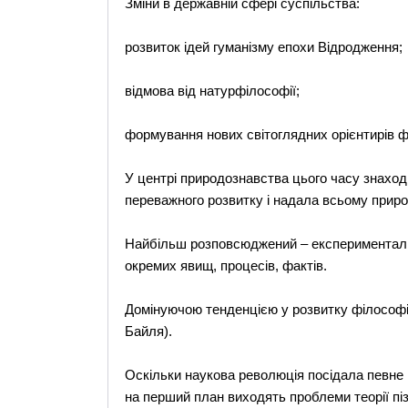
Зміни в державній сфері суспільства:
розвиток ідей гуманізму епохи Відродження;
відмова від натурфілософії;
формування нових світоглядних орієнтирів 
У центрі природознавства цього часу знаход
переважного розвитку і надала всьому приро
Найбільш розповсюджений – експерименталь
окремих явищ, процесів, фактів.
Домінуючою тенденцією у розвитку філософії X
Байля).
Оскільки наукова революція посідала певне мі
на перший план виходять проблеми теорії пі