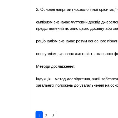
2. Основні напрями гносеологічної орієнтації
емпіризм визначає чуттєвий досвід джерелом
представлений як опис цього досвіду або зв
раціоналізм визначає розум основного пізнан
сенсуалізм визначає життєвість головною ф
Методи дослідження:
індукція – метод дослідження, який забезпе
загальних положень до узагальнення на осно
1
2
3