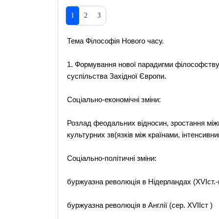
1
2
3
Тема Філософія Нового часу.
1. Формування нової парадигми філософству
суспільства Західної Європи.
Соціально-економічні зміни:
Розлад феодальних відносин, зростання міжна
культурних зв(язків між країнами, інтенсивн
Соціально-політичні зміни:
буржуазна революція в Нідерландах (XVIст.-п
буржуазна революція в Англії (сер. XVIIст )