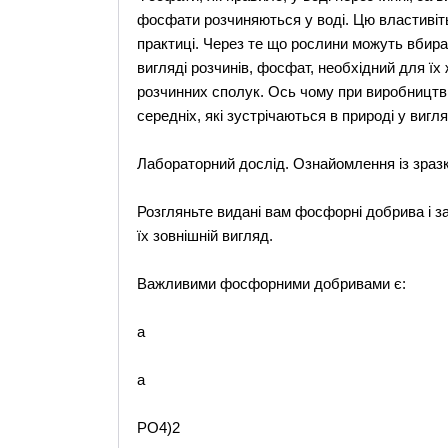
фосфати розчиняються у воді. Цю властивіт
практиці. Через те що рослини можуть вбира
вигляді розчинів, фосфат, необхідний для їх
розчинних сполук. Ось чому при виробництв
середніх, які зустрічаються в природі у вигля
Лабораторний дослід. Ознайомлення із зра
Розгляньте видані вам фосфорні добрива і за
їх зовнішній вигляд.
Важливими фосфорними добривами є:
a
a
РО4)2