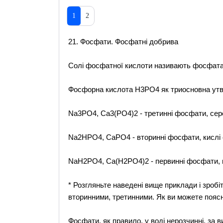
1
2
21. Фосфати. Фосфатні добрива
Солі фосфатної кислоти називають фосфат
Фосфорна кислота Н3РО4 як триосновна утв
Nа3РО4, Са3(РО4)2 - третинні фосфати, сере
Nа2НРО4, СаРО4 - вторинні фосфати, кислі 
NаН2РО4, Са(Н2РО4)2 - первинні фосфати, к
* Розгляньте наведені вище приклади і зроб
вторинними, третинними. Як ви можете поясн
Фосфати, як правило, у воді нерозчинні, за 