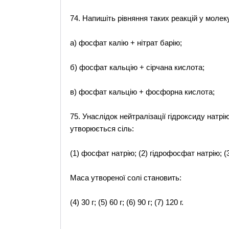
74. Напишіть рівняння таких реакцій у молеку
а) фосфат калію + нітрат барію;
б) фосфат кальцію + сірчана кислота;
в) фосфат кальцію + фосфорна кислота;
75. Унаслідок нейтралізації гідроксиду нат
утворюється сіль:
(1) фосфат натрію; (2) гідрофосфат натрію; (
Маса утвореної солі становить:
(4) 30 г; (5) 60 г; (6) 90 г; (7) 120 г.