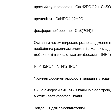
простий суперфосфат - Са(Н2РО4)2 + СаSО
преципітат - СаНРО4 ( 2Н2О
фосфоритне борошно - Са3(РО4)2
Останнім часом широкого розповсюдження на
необхідних рослинам елементів. Наприклад, 
добрив, які називаються амофосами, - (NН4
NН4Н2РО4, (NН4)2НРО4.
* Хімічні формули амофосів запишіть у зошит 
Якщо амофоси змішати з калійною селітрою,
містить азот, фосфор і калій.
Завдання для самопідготовки