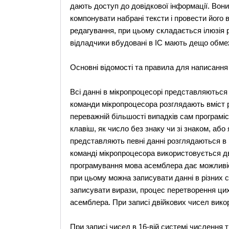
дають доступ до довідкової інформації. Вон
компонувати набрані тексти і провести його 
редагування, при цьому складається ілюзія р
відладчики вбудовані в ІС мають дещо обме
Основні відомості та правила для написання
Всі данні в мікропроцесорі представляються у
команди мікропроцесора розглядають вміст ре
переважній більшості випадків сам програміст
клавіш, як число без знаку чи зі знаком, або
представляють певні данні розглядаються в 
команді мікропроцесора використовується д
програмування мова асемблера дає можливіст
при цьому можна записувати данні в різних 
записувати вирази, процес перетворення цих
асемблера. При записі двійкових чисел вико
При записі чисел в 16-вій системі числення 