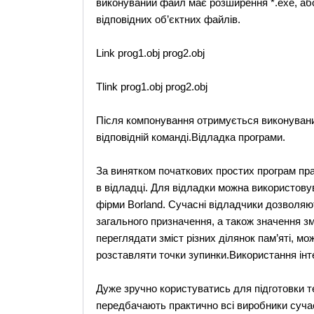
виконуваний файл має розширення *.exe, аб
відповідних об’єктних файлів.
Link prog1.obj prog2.obj
Tlink prog1.obj prog2.obj
Після компонування отримується виконуваний
відповідній команді.Відладка програми.
За винятком початкових простих програм пра
в відладці. Для відладки можна використовув
фірми Borland. Сучасні відладчики дозволяю
загального призначення, а також значення зм
переглядати зміст різних ділянок пам’яті, м
розставляти точки зупинки.Використання інт
Дуже зручно користуватись для підготовки т
передбачають практично всі виробники сучас