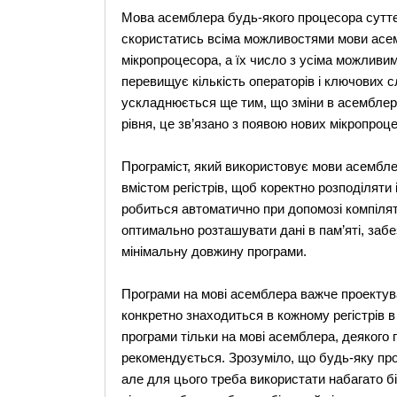
Мова асемблера будь-якого процесора суттє
скористатись всіма можливостями мови асемб
мікропроцесора, а їх число з усіма можливим
перевищує кількість операторів і ключових с
ускладнюється ще тим, що зміни в асемблер
рівня, це зв’язано з появою нових мікропроце
Програміст, який використовує мови асембле
вмістом регістрів, щоб коректно розподіляти 
робиться автоматично при допомозі компілят
оптимально розташувати дані в пам’яті, заб
мінімальну довжину програми.
Програми на мові асемблера важче проектува
конкретно знаходиться в кожному регістрів в
програми тільки на мові асемблера, деякого 
рекомендується. Зрозуміло, що будь-яку пр
але для цього треба використати набагато біл