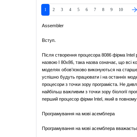
1
2
3
4
5
6
7
8
9
10
Assembler
Вступ.
Після створення процесора 8086 фірма Intel 
назвою I 80x86, така назва означає, що всі
моделях обов’язково виконуються на старше,
успішно будуть працювати і на останніх мод
процесори з точки зору програміста. Не дивл
найбільш важливим з точки зору біології про
перший процесор фірми Intel, який в повному
Програмування на мові асемблера
Програмування на мові асемблера вважаєтьс