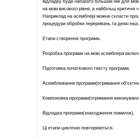
відладку буде набагато більший ніж для мови
на мові високого рівня, а найбільш критичні 
Наприклад на асемблері можна скласти проце
процедури обробки переривань та деякі інші.
Етапи створення програми.
Розробка програми на мові асемблера включа
Підготовка початкового тексту програми;
Асемблювання програми(отримання об’єктног
Компоновка програми(отримання виконувано
Відладка програми(знаходження помилок).
Ці етапи циклічно повторюються.