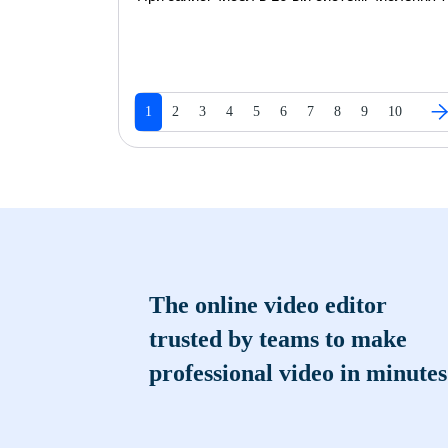
1
2
3
4
5
6
7
8
9
10
The online video editor
trusted by teams to make
professional video in minutes