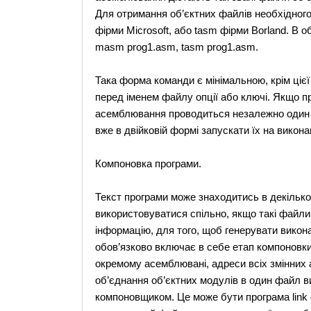
Для отримання об’єктних файлів необхідног
фірми Microsoft, або tasm фірми Borland. В 
masm prog1.asm, tasm prog1.asm.
Така форма команди є мінімальною, крім ці
перед іменем файлу опції або ключі. Якщо пр
асемблювання проводиться незалежно один ві
вже в двійковій формі запускати їх на викон
Компоновка програми.
Текст програми може знаходитись в декілько
використовуватися спільно, якщо такі файл
інформацію, для того, щоб генерувати викон
обов’язково включає в себе етап компоновки.
окремому асемблювані, адреси всіх змінних 
об’єднання об’єктних модулів в один файл в
компоновщиком. Це може бути програма link ф