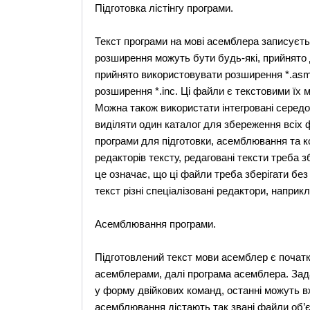
Підготовка лістінгу програми.
Текст програми на мові асемблера записуєтьс
розширення можуть бути будь-які, прийнято
прийнято використовувати розширення *.asm.
розширення *.inc. Ці файли є текстовими їх 
Можна також використати інтегровані середо
виділяти один каталог для збереження всіх фа
програми для підготовки, асемблювання та 
редакторів тексту, редаговані тексти треба з
це означає, що ці файли треба зберігати бе
текст різні спеціалізовані редактори, напр
Асемблювання програми.
Підготовлений текст мови асемблер є початк
асемблерами, далі програма асемблера. Зад
у форму двійкових команд, останні можуть в
асемблювання дістають так звані файли об’єк