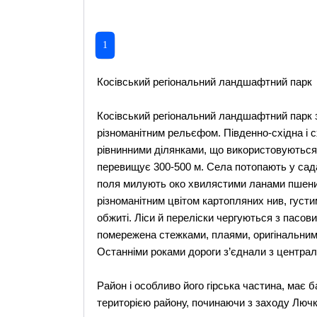
1
Косівський регіональний ландшафтний парк
Косівський регіональний ландшафтний парк з
різноманітним рельєфом. Південно-східна і с
рівнинними ділянками, що використовуються 
перевищує 300-500 м. Села потопають у сада
поля милують око хвилястими ланами пшени
різноманітним цвітом картопляних нив, густ
обжиті. Ліси й переліски чергуються з пасов
помережена стежками, плаями, оригінальними
Останніми роками дороги з’єднали з централь
Район і особливо його гірська частина, має ба
територією району, починаючи з заходу Лючк