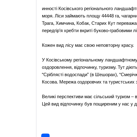
инності Косівського регіонального ландшафтн
моря. Ліси займають площу 44448 га, чагарник
Трага, Химчина, Кобак, Старих Кут переважаю
передгір’я хребти вкриті буково-грабовими л
Кожен вид лісу має свою неповторну красу.
У Косівському регіональному ландшафтному 
оздоровлення, відпочинку, туризму. Тут діють 
“Сріблясті водоспади” (в Шешорах), “Смерічк
Косова. Мережа оздоровчих та туристських 
Великі перспективи має сільський туризм – 
Цей вид відпочинку був пощиреним у нас у 