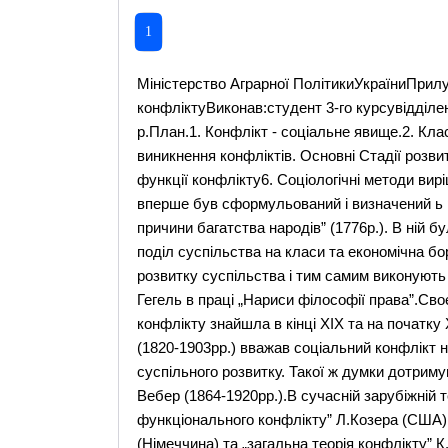
1
Міністерство Аграрної ПолітикиУкраїниПрилуцький агротехнічний технікумСоціологія конфліктуВиконав:студент 3-го курсувідділення електрифікації с.г.Коваленко ГригорійПрилуки 2003 р.План.1. Конфлікт - соціальне явище.2. Класифікація конфліктів за структурою3. Умови виникнення конфліктів. Основні Стадії розвитку4. Концепції соціального конфлікту5. Позетивні функції конфлікту6. Соціологічні методи вирішування конфліктуКонфлікт як соціальне явище вперше був сформульований і визначений ь роботі Адама Сміта „Дослідження про природу і причини багатства народів” (1776р.). В ній були висловлені думки, що в основі конфлікту лежить поділ суспільства на класи та економічна боротьба, які розглядаються як важлива рушійна сила розвитку суспільства і тим самим виконують Корисні функції. Цю ж думку у 1821 році зауважив Гегель в праці „Нариси філософії права”.Своє подальше теоретичне обгрунтування проблема конфлікту знайшла в кінці XIX та на початку XX ст.Так, англійський соціолог Герберт Спенсер (1820-1903рр.) вважав соціальний конфлікт неминучим явищем в історії су-пільства, стимулом суспільного розвитку. Такої ж думки дотримувався німецький соціолог та соціальний філософ Макс Вебер (1864-1920рр.).В сучасній зарубіжній теорії конфліктів найбільш відомі концепції; „позитивно-функціонального конфлікту” Л.Козера (США), „конфліктна модель суспільства” Р-Дарендорфа (Німеччина) та „загальна теорія конфлікту” К.Боулдінга (США). ,Американський соціолог Льіоіс Козер під соціальним конфліктом розуміє „боротьбу за цінності та претензії на певний статус, владу, ресурси, боротьбу, в якій метою. супротивників є нейтралізація, нанесення шкоди або знищення супротивника”. Л.Козер доводить, що конфлікти це продукт внутрішнього життя суспільства, існуючого в ньому порядку речей, самих відносин між окремими особами та групами”.Німецький соціолог Ральф Дарендорф в середині б0-х років виступив з поясненням нової теорії соціального конфлікту, яка отримала назву „конфліктна модель суспільства”. Суть цієї концепції:будь · яке суспільство в кожний момент свого буття змінюється, соціальні зміни охоплюють всі сфери його життєдіяльності; кожне суспільство в кожний момент буття має соціальний конфлікт; кожне суспільство спирається на примушування деяких його членів іншими. Автор нової моделі хоче підкреслити нерівність соціальних позицій, які займає особа по відношенню до розподілу влади, а звідси витікає різниця іі інтересів, цілей, що й викликає непорозуміння, антагонізм, а як наслідок цього структурні зміни самого суспільства. Але структурні зміни суспільства, як наслідок конфлікту, це не є революція. Суспільства різняться одне від одного не наявністю конфлікту, а лише різним відношенням до нього вл&ди Тому у демократичному суспільстві конфлікти також мають місце, але раціональні методи регулювання роблять іх иевибуховими.Американський соціолог Кеннет Боулдінг в роботі „Конфлікт і захист. Загальна теорія” довів суть концепції” загальної теорії конфлікту”. На його думку конфлікт невідємний від суспільного життя. В самій суті особи лежить поривання до постійної ворожнечі і боротьби з собі подібними. Однак конфлікти можливо і потрібно долати чи хоча б суттєво обмежувати. Якраз в цьому „загальна теорія конфлікту” повинна відігравати важливу роль. Вона дозволяє контролювати конфлікти, управляти ними, передбачати їх наслідки.Російські вчені Бородкіна Б.М. і Коряк Н.М. розкрили анатомію конфлікту. Вони вважають, що для того, щоб відбувся конфлікт потрібні дії з боку опонентів, які направлені на досягнення мети, такі дії вони називають інцидентами. Таким чином, конфлікт - це конфліктна ситуація, інцидент. Конфліктна ситуація може існувати задовго до того, як відбувалося пряме зіткнення опонентів.Заслуговує уваги організаційний конфлікт та його причини. Головним елементом будь · якої організації виступають люди, які відрізняються за професійною підготовкою, життєвим досвідом, індивідуальною підготовленістю і рисами характеру та темпераменту. Ці розбіжності неминуче накладають свій відбиток на оцінки і думки щодо питань, які мають значення для групи або колективу, породжують нерідко протидію, яка призводить до емоційного збудження і одержує видимість конфлікту. В деяких ситуаціях зіткнення оцінок і думок заходять так далеко, що інтереси справи відсуваються на другий план, а боротьба стає самоціллю, дезорганізуючи діяльність усього колективу.В дослідженнях вітчизняних вчених до останнього часу підкреслювалась перш за все обєктивна, матеріально-економічна та- класова суть конфлікту, згідно з якою вся сусцільно-економічна діяльність, в гому числі і ііоредінка людей, обумовлена їх місцем в системі суспільного виробництв.! та їх конкретними економічними інтересами. Ця позиція не викликає заперечень, але не пояснює всього різиомаїття такого соціального явища як конфлікт. Ми впевнені, що категорія конфлікт - поняття широкого значення, яке нживасться в фізичному, біологічному, філософському і соціальному світі і тому суть соціального конфлікту можна визначити так:соціальний конфлікт е соціальне зіткнення суспільних сил, окремих груп чи осіб, які мають на меті придушити чи знищити протилежні (ворожі) сгорони. Які ж причини соціальних конфліктів в світі сучасної соціальної науки?Перш за все слід відмітити, що кожний конкретний конфлікт має свої спе