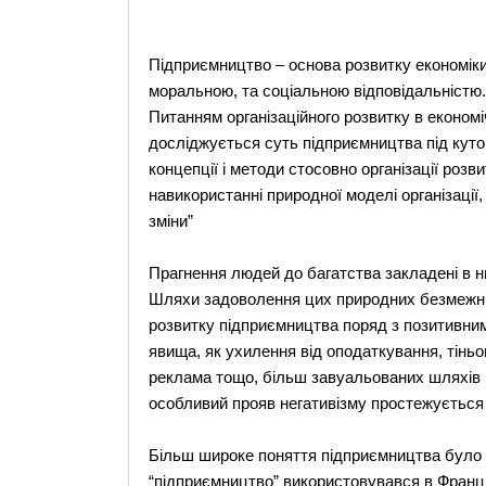
Підприємництво – основа розвитку економіки,
моральною, та соціальною відповідальністю.
Питанням організаційного розвитку в економі
досліджується суть підприємництва під куто
концепції і методи стосовно організації ро
навикористанні природної моделі організації,
зміни”
Прагнення людей до багатства закладені в ни
Шляхи задоволення цих природних безмежних
розвитку підприємництва поряд з позитивними
явища, як ухилення від оподаткування, тіньо
реклама тощо, більш завуальованих шляхів 
особливий прояв негативізму простежується 
Більш широке поняття підприємництва було ві
“підприємництво” використовувався в Франці