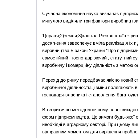
Сучасна економічна наука визначає підприєм
минулого виділяли три фактори виробництва
1)праця;2)земля;3)капітал.Розквіт країн з ри
досягнення завеспечує вміла реалізація їх п
вировництва.В законі України “Про підприєм
самостійний , госпо-дарюючий , статутний су
виробничу і комерційну діяльність з метою 
Перехід до ринку передбачає якісно новий ста
виробничої діяльності.Ці зміни полягаюють 
господаря-власника і становлення багатоукл
В теоритично-методологічному плані вихідно
форм підприємництва. Це вимоги будь-якої ек
необхідні в аграрному секторі. При цьому л
відправним моментом для вирішення пробле