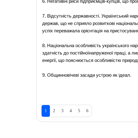
6. Негативні риси підприємців-купців, що пр
7. Відсутність державності. Українгський на
держав, що не сприяло розвиткові національно
успіх переважала орієнтація на пристосуван
8. Національна особливість українського на
здатність до постійноїнапруженої праці, а л
енергії, що пояснюється особливістю природ
9. Общинновічеві засади устрою як ідеал.
1
2
3
4
5
6