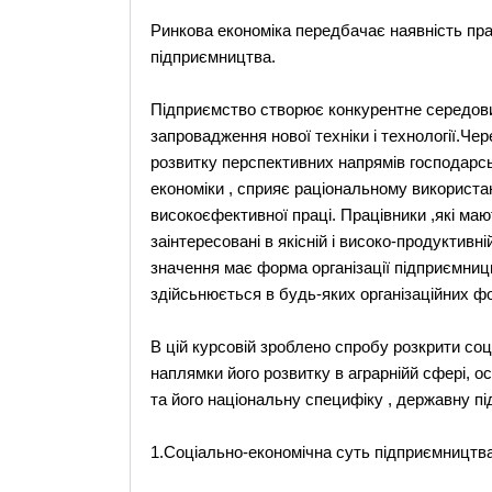
Ринкова економіка передбачає наявність прав
підприємництва.
Підприємство створює конкурентне середов
запровадження нової техніки і технології.Че
розвитку перспективних напрямів господарськ
економіки , сприяє раціональному використа
високоєфективної праці. Працівники ,які маю
заінтересовані в якісній і високо-продуктивн
значення має форма організації підприємницьк
здійсьнюється в будь-яких організаційних ф
В цій курсовій зроблено спробу розкрити соц
наплямки його розвитку в аграрнійй сфері, о
та його національну специфіку , державну пі
1.Соціально-економічна суть підприємництва 