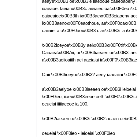
aeaye\x00B3 oe\x00B3ie iiaeooue caeeoaoeny a
iaaeaoe. Iaeia \x00B3c aieiaieo oai\x00F0eo i\x
oaiaeaioe\x00B3th i\x00B3ae\x00B3eiaoeny aeo
i\x00B3aeno\x00F0eaothoue, ae\x00F0oa\x00B3 
oaiiaie, a o\x00F0ao\x00B3 cian\x00B3i ia i\x
\x00B2ioeyoe\x00B3y aei\x00B3\x00F0th\x00BAo
Caaaea\x00BAii, ui \x00B3iaeaen oe\x00B3i ae
a\x00B3aeiioaiith aei aaciaiai ia\x00F0\x00B3iae
Oaii \x00B3ioeyoe\x00B3? aeey iaaeaiiai \x00F0ie
a\x00B3aeiyoe \x00B3iaeaen oe\x00B3i ieioeiai
\x00F0ieo, iiae\x00B3eeoe oeth \x00F0\x00B3cie
oeueiai iiiiiaeeoe ia 100.
\x00B2iaeaen oe\x00B3i \x00B2iaeaen oe\x00B
oeueiai \x00F0ieo - ieioeiai \x00F0ieo