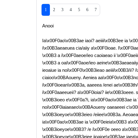
1
2
3
4
5
6
7
Anooi
Ia\x00F0ao\x00B3ae iaoi? aeiiii\x00B3ee ia \x
i\x00B3aeaeuea cia/aiiy a\x00F0ioae. I\x00F0iae
\x00B3 a i\x00F0aeoe/ieo caoiaeao ii \x00F0aei
\x00B3 a oai\x00F0aoe/ieo aeine\x00B3aeaeaiiyo.
ieoaiue ia noi\x00F0\x00B3ieao aeiiii\x00B3/ii?
ciaioo\x00BAoueny. Aeniea aa\x00F0o\x00B3n
i\x00F0ioean\x00B3a, aaeeea /enei ae\x00B3th/
i\x00F0aaeeueii? a\x00F0ioiai? iie\x00B3oeee. 
\x00B3ioeo e\x00F0a?i, ia\x00F0ao\x00B3ae ia 
noi\x00F0iaiaeaeo\x00BAoueny oaeaeeei c\x00F0
\x00B3ioeyoe\x00B3eieo /eiiee\x00B3a. Aeoaea 
ia\x00F0ao\x00B3ae ia \x00F0eieia\x00B3 a\x00B
\x00B3ioeyoe\x00B3? /e i\x00F0e oeeo a\x00B3a
\x00B3ioeyoe\x00B3eiee iioaioe\x00B3ae iaea