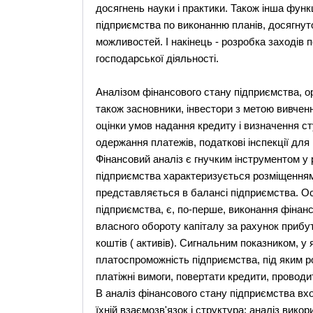
досягнень науки і практики. Також інша функц
підприємства по виконанню планів, досягнут
можливостей. І накінець - розробка заходів 
господарської діяльності.
Аналізом фінансового стану підприємства, орг
також засновники, інвестори з метою вивчен
оцінки умов надання кредиту і визначення с
одержання платежів, податкові інспекції для
Фінансовий аналіз є гнучким інструментом у 
підприємства характеризується розміщенням 
представляється в балансі підприємства. О
підприємства, є, по-перше, виконання фінанс
власного обороту капіталу за рахунок прибут
коштів ( активів). Сигнальним показником, у
платоспроможність підприємства, під яким р
платіжні вимоги, повертати кредити, проводи
В аналіз фінансового стану підприємства вход
їхній взаємозв'язок і структура; аналіз викор