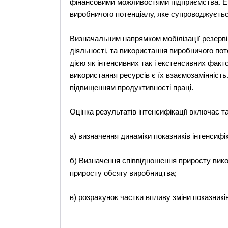
фінансовими можливостями підприємства. Е
виробничого потенціалу, яке супроводжуєть
Визначальним напрямком мобілізації резерві
діяльності, та використання виробничого пот
дією як інтенсивних так і екстенсивних факт
використання ресурсів є їх взаємозамінність
підвищенням продуктивності праці.
Оцінка результатів інтенсифікації включає т
а) визначення динаміки показників інтенсифік
б) Визначення співвідношення приросту вик
приросту обсягу виробництва;
в) розрахунок частки впливу зміни показників