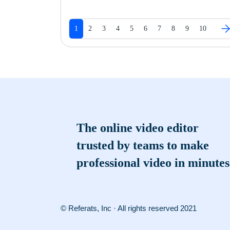
1
2
3
4
5
6
7
8
9
10
The online video editor
trusted by teams to make
professional video in minutes
© Referats, Inc · All rights reserved 2021