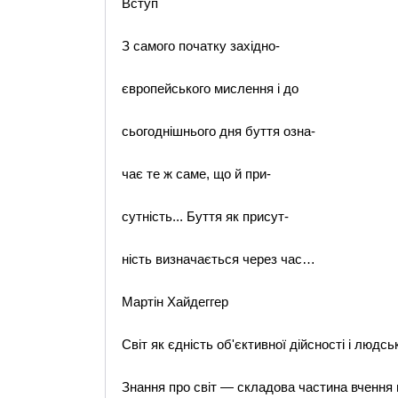
Вступ
З самого початку західно-
європейського мислення і до
сьогоднішнього дня буття озна-
чає те ж саме, що й при-
сутність... Буття як присут-
ність визначається через час…
Мартін Хайдеггер
Світ як єдність об'єктивної дійсності і людсь
Знання про світ — складова частина вчення пр