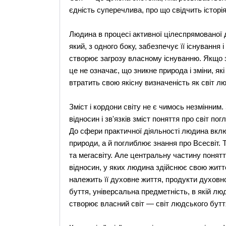
єдність суперечлива, про що свідчить історія 
Людина в процесі активної цілеспрямованої д
який, з одного боку, забезпечує її існування 
створює загрозу власному існуванню. Якщо зн
це не означає, що зникне природа і зміни, я
втратить свою якісну визначеність як світ л
Зміст і кордони світу не є чимось незмінни
відносин і зв'язків зміст поняття про світ п
До сфери практичної діяльності людина вкл
природи, а й поглиблює знання про Всесвіт. 
та мегасвіту. Але центральну частину поняття
відносин, у яких людина здійснює свою життє
належить її духовне життя, продукти духовно
буття, універсальна предметність, в якій лю
створює власний світ — світ людського бутт