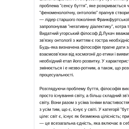
проблема "сенсу буття", яке розкривається 
"феноменологічну, онтологію" прагнув створит
— лідер старшого покоління Франкфуртської 
запропонував "негативну діалектику", котра 
Видатний угорський філософ Д.Лукач вважав, 
зв'язку онтології з життям є гостра необхідн
Будь-яка визначена філософія прагне дати за
взаємозв'язки від космогонії до етики і вия
необхідний етап його розвитку. У характерис
змінюється і е незво-ротним, а також, що роз
процесуальності.
Розглядуючи проблему буття, філософія виход
просто існування світу, а більш складний зв
світу. Вони разом з усіма їхніми властивост
з усім тим, що є, існує у світі. У категорії "б
ціле: світ є, існує як безмежна цілісність; пр
— це всезагальна єдність, яка включає в себе