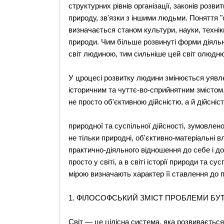
структурних рівнів організації, законів розв
природу, зв'язки з іншими людьми. Поняття "с
визначається станом культури, науки, технік
природи. Чим більше розвинуті форми діяльн
світ людиною, тим сильніше цей світ олюдн
У цроцесі розвитку людини змінюється уявле
історичним та чуттє-во-сприйнятним змістом.
не просто об'єктивною дійсністю, а й дійсніст
природної та суспільної дійсності, зумовлено
не тільки природні, об'єктивно-матеріальні 
практично-діяльного відношення до себе і д
просто у світі, а в світі історії природи та с
мірою визначають характер її ставлення до 
1. ФІЛОСОФСЬКИЙ ЗМІСТ ПРОБЛЕМИ БУ
Світ — це цілісна система, яка розвивається 