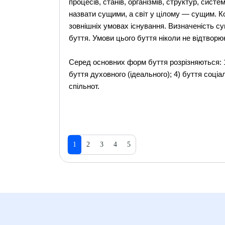
процесів, станів, організмів, структур, систе
назвати сущими, а світ у цілому — сущим. Ко
зовнішніх умовах існування. Визначеність су
буття. Умови цього буття ніколи не відтвор
Серед основних форм буття розрізняються: 1) 
буття духовного (ідеального); 4) буття соціал
спільнот.
1
2
3
4
5