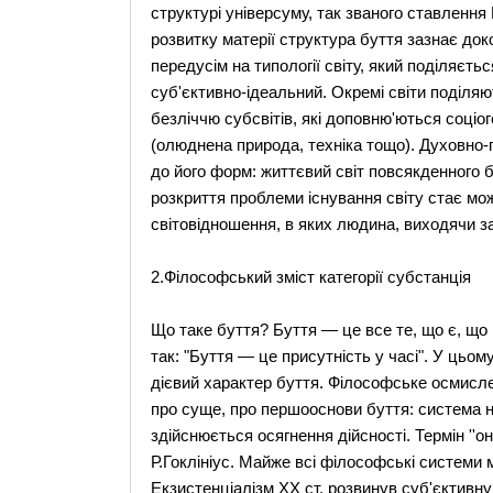
структурі універсуму, так званого ставлення
розвитку матерії структура буття зазнає док
передусім на типології світу, який поділяєть
суб'єктивно-ідеальний. Окремі світи поділя
безліччю субсвітів, які доповню'ються соціо
(олюднена природа, техніка тощо). Духовно-
до його форм: життєвий світ повсякденного бу
розкриття проблеми існування світу стає мо
світовідношення, в яких людина, виходячи за
2.Філософський зміст категорії субстанція
Що таке буття? Буття — це все те, що є, що
так: "Буття — це присутність у часі". У цьом
дієвий характер буття. Філософське осмисле
про суще, про першооснови буття: система н
здійснюється осягнення дійсності. Термін ''о
Р.Гоклініус. Майже всі філософські системи 
Екзистенціалізм XX ст. розвинув суб'єктивну