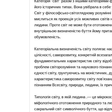
Категорія "світ" разом з іншими категоріями 
його історичних типах. Вона увібрала в себе
Світ у філософсько-світоглядному розумінні
мислиться як проекція усіх можливих світів 
людини. Проте світ не може бути ототожнени
внутрішньою визначеністю буття йому притам
обумовленість.
Категоріальна визначеність світу полягає н
цілісності, саморозвитку, конкретній всезагал
фундаментальних характеристик світу відоб
проблем світорозуміння та наукового пізнання
єдності світу, грунтуючись на моністичних, 
характеристика саморозвитку світу пов'язана
пізнанням Всесвіту, природи, людини, їх прич
Типологія світу, в якій людина .— це мікроко
міфологічного ототожнення природного та лю
сакральний світ символічного буття, що від