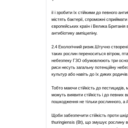
ії і зробити їх стійкими до певного а
містять бактерії, спроможні сприймати "
європейських країн і Велика Британія 
антибіотику ампіциліну.
2.4 Екологічний ризик.Штучно створені
таких рослин переноситься вітром, пта
небезпеку ГЗО обумовлюють три основні 
риси несуть загальну потенційну небез
культур або навіть до їх диких родичів
Тобто маючи стійкість до пестицидів, м
можуть виявити стійкість і до певних
пошкодження не тільки рослинного, а й
Щоби забезпечити стійкість проти шкід
thuringiensis (Вt), що змушує рослину