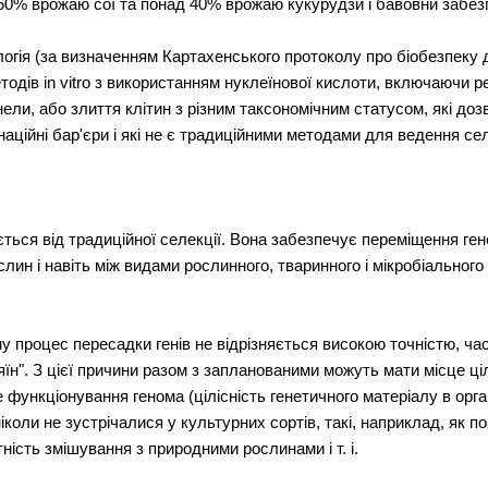
60% врожаю сої та понад 40% врожаю кукурудзи і бавовни забезп
логія (за визначенням Картахенського протоколу про біобезпеку д
тодів in vitro з використанням нуклеїнової кислоти, включаючи р
нели, або злиття клітин з різним таксономічним статусом, які д
наційні бар'єри і які не є традиційними методами для ведення сел
яється від традиційної селекції. Вона забезпечує переміщення г
ин і навіть між видами рослинного, тваринного і мікробіального с
у процес пересадки генів не відрізняється високою точністю, ча
зяїн". З цієї причини разом з запланованими можуть мати місце ц
функціонування генома (цілісність генетичного матеріалу в орга
іколи не зустрічалися у культурних сортів, такі, наприклад, як 
тність змішування з природними рослинами і т. і.