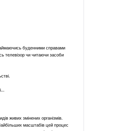
іть займаючись буденними справами
ись телевізор чи читаючи засоби
стві.
...
идів живих змінених організмів.
 Найбільших масштабів цей процес