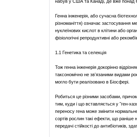
набув у США та Канаді, де вже понад 
Генна інженерія, або сучасна біотехно
різноманіття) означає застосування ме
нуклеїнових кислот в клітини або орга
фізіологічні репродуктивні або рекомбі
1.1 Генетика та селекція
Тож генна інженерія докорінно відрізн
таксономічно не зв'язаними видами росл
могло бути реалізовано в Біосфері.
Робиться це різними засобами, причом
тим, куди і що вставляється у "ген-ха
переносу гена може змінити нормальне 
сортів рослин такі ефекти, що раніше н
передачі стійкості до антибіотиків, зда