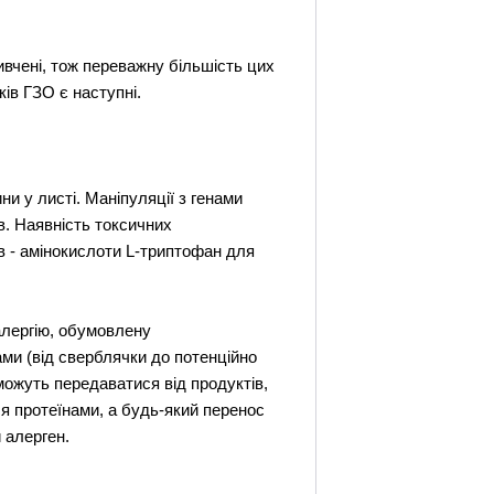
ивчені, тож переважну більшість цих
ків ГЗО є наступні.
ни у листі. Маніпуляції з генами
в. Наявність токсичних
в - амінокислоти L-триптофан для
алергію, обумовлену
ами (від сверблячки до потенційно
можуть передаватися від продуктів,
ся протеїнами, а будь-який перенос
 алерген.