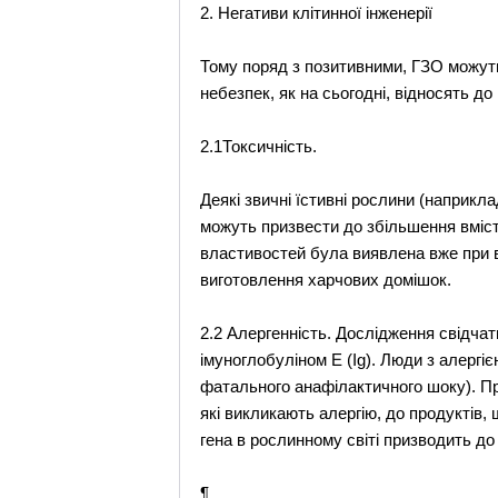
2. Негативи клітинної інженерії
Тому поряд з позитивними, ГЗО можуть
небезпек, як на сьогодні, відносять до
2.1Токсичність.
Деякі звичні їстивні рослини (наприкла
можуть призвести до збільшення вміст
властивостей була виявлена вже при в
виготовлення харчових домішок.
2.2 Алергенність. Дослідження свідча
імуноглобуліном Е (Ig). Люди з алергі
фатального анафілактичного шоку). При
які викликають алергію, до продуктів
гена в рослинному світі призводить до
¶