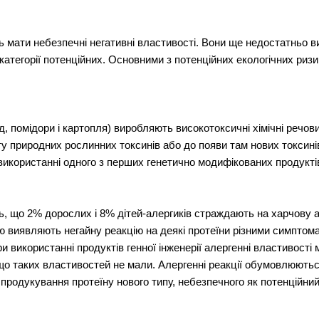
 мати небезпечні негативні властивості. Вони ще недостатньо в
 категорії потенційних. Основними з потенційних екологічних ризи
д, помідори і картопля) виробляють високотоксичні хімічні речови
у природних рослинних токсинів або до появи там нових токсині
икористанні одного з перших генетично модифікованих продукті
ть, що 2% дорослих і 8% дітей-алергиків страждають на харчову 
єю виявляють негайну реакцію на деякі протеїни різними симптом
 використанні продуктів генної інженерії алергенні властивості 
, що таких властивостей не мали. Алергенні реакції обумовлюють
 продукування протеїну нового типу, небезпечного як потенційний