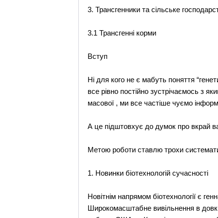
3. Трансгенники та сільське господарс
3.1 Трансгенні корми
Вступ
Ні для кого не є мабуть поняття “генет
все рівно постійно зустрічаємось з я
масової , ми все частіше чуємо інформ
А це підштовхує до думок про вкрай ва
Метою роботи ставлю трохи систематиз
1. Новинки біотехнологій сучасності
Новітнім напрямом біотехнології є генн
Широкомасштабне вивільнення в довкіл