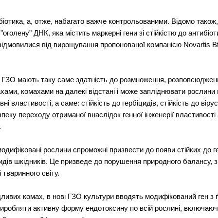
нтибіотика, а, отже, набагато важче контрольованими. Відомо тако
оголену" ДНК, яка містить маркерні гени зі стійкістю до антибіоти
відмовилися від вирощування пропонованої компанією Novartis Вt
 ГЗО мають таку саме здатність до розмноження, розповсюдження
хами, комахами на далекі відстані і може запліднювати рослини 
властивості, а саме: стійкість до гербіцидів, стійкість до вірусі
пеку переходу отриманої внаслідок генної інженерії властивості
.
одифіковані рослини спроможні призвести до появи стійких до гер
 видів шкідників. Це призведе до порушення природного балансу,
 тваринного світу.
ливих комах, в нові ГЗО культури вводять модифікований ген з ґр
 виробляти активну форму ендотоксину по всій рослині, включаючи