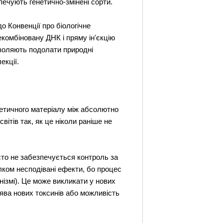
ечують генетично-змінені сорти.
о Конвенції про біологічне
екомбіновану ДНК і пряму ін'єкцію
озволяють подолати природні
екції.
енетичного матеріалу між абсолютно
вітів так, як це ніколи раніше не
сто не забезпечується контроль за
ілком несподівані ефекти, бо процес
нізмі). Це може викликати у нових
поява нових токсинів або можливість