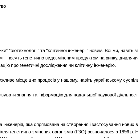
тво
ики” “біотехнології” та “клітинної інженерії” новим. Всі ми, нав
ким – несуть генетично видозміненим продуктом на ринку, дивляч
ацію про генетичні дослідження чи клітинну інженерію.
жливе місце цих процесів у нашому, навіть українському суспіль
увати знання та інформацію для подальшої наукової діяльності
а інженерія, яка спрямована на створення і застосування нових в
ля генетично-змінених організмів (ГЗО) розпочалося з 1996 р.