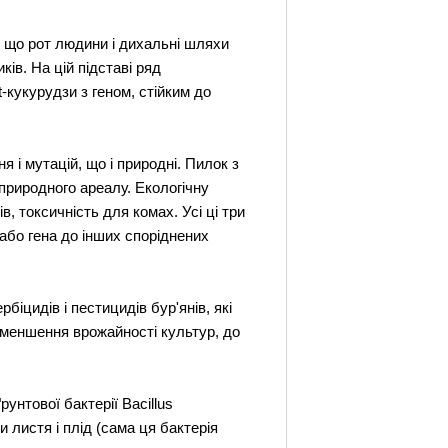
ж, що рот людини і дихальні шляхи
ків. На цій підставі ряд
-кукурудзи з геном, стійким до
 і мутацій, що і природні. Пилок з
природного ареалу. Екологічну
в, токсичність для комах. Усі ці три
 або гена до інших споріднених
біцидів і пестицидів бур'янів, які
 зменшення врожайності культур, до
унтової бактерії Ваcillus
 листя і плід (сама ця бактерія