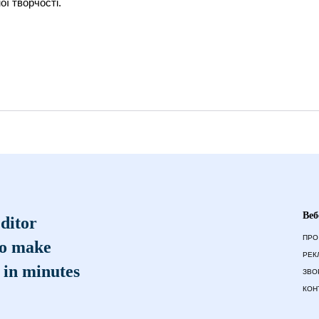
ої творчості.
Веб
ditor
ПРО
to make
РЕК
 in minutes
ЗВО
КОН