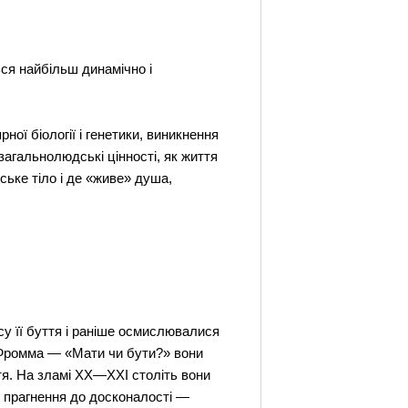
ься найбільш динамічно і
ної біології і генетики, виникнення
загальнолюдські цінності, як життя
ське тіло і де «живе» душа,
су її буття і раніше осмислювалися
Е. Фромма — «Мати чи бути?» вони
тя. На зламі ХХ—ХХІ століть вони
у прагнення до досконалості —