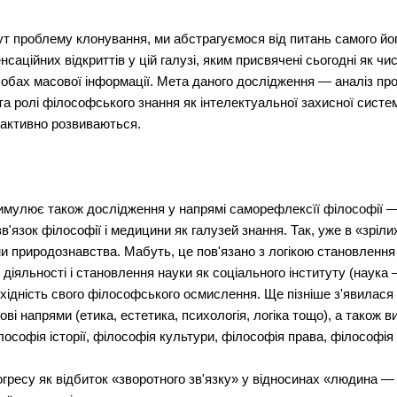
т проблему клонування, ми абстрагуємося від питань самого йог
енсаційних відкриттів у цій галузі, яким присвячені сьогодні як чис
асобах масової інформації. Мета даного дослідження — аналіз п
та ролі філософського знання як інтелектуальної захисної систем
і активно розвиваються.
стимулює також дослідження у напрямі саморефлексїї філософії —
'язок філософії і медицини як галузей знання. Так, уже в «зріл
 природознавства. Мабуть, це пов'язано з логікою становлення
іяльності і становлення науки як соціального інституту (наука — 
хідність свого філософського осмислення. Ще пізніше з'явилася
кові напрями (етика, естетика, психологія, логіка тощо), а тако
лософія історії, філософія культури, філософія права, філософія р
огресу як відбиток «зворотного зв'язку» у відносинах «людина —