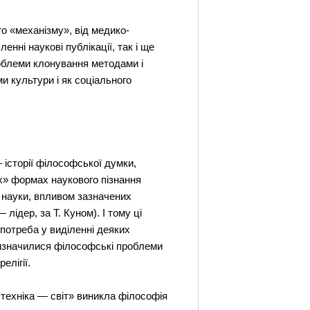
о «механізму», від медико-
ленні наукові публікації, так і ще
роблеми клонування методами і
и культури і як соціального
 історії філософської думки,
их» формах наукового пізнання
 науки, впливом зазначених
лідер, за Т. Куном). І тому ці
 потреба у виділенні деяких
ж визначилися філософські проблеми
елігії.
 техніка — світ» виникла філософія