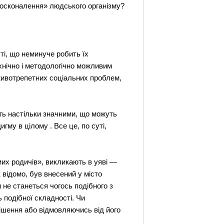
вдосконалення» людського організму?
ті, що неминуче робить їх
хнічно і методологічно можливим
животрепетних соціальних проблем,
ть настільки значними, що можуть
гму в цілому . Все це, по суті,
мих родичів», викликають в уяві —
 відомо, був внесений у місто
 не станеться чогось подібного з
ь подібної складності. Чи
рішення або відмовляючись від його