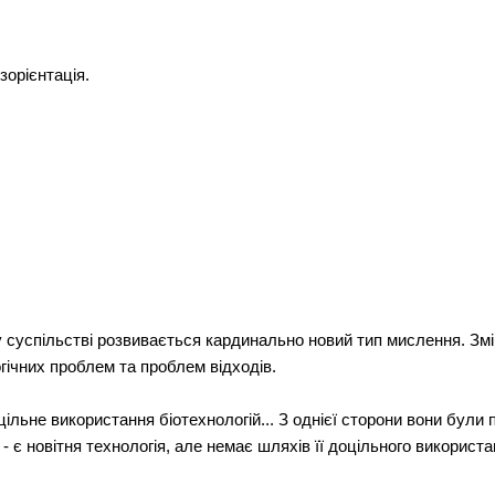
зорієнтація.
у суспільстві розвивається кардинально новий тип мислення. Змі
ічних проблем та проблем відходів.
льне використання біотехнологій... З однієї сторони вони були
 - є новітня технологія, але немає шляхів її доцільного викорис