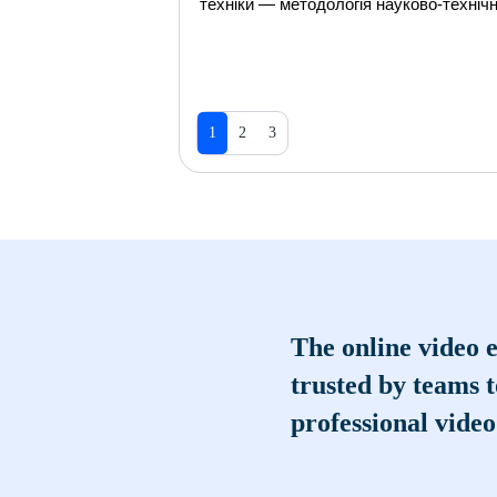
техніки — методологія науково-технічн
1
2
3
The online video e
trusted by teams 
professional video