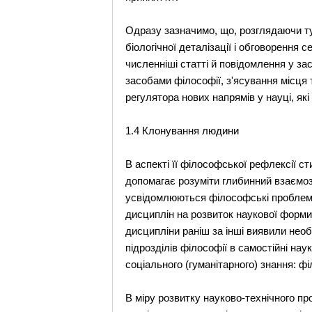
Одразу зазначимо, що, розглядаючи ту
біологічної деталізації і обговорення с
численніші статті й повідомлення у з
засобами філософії, з'ясування місця 
регулятора нових напрямів у науці, як
1.4 Клонування людини
В аспекті її філософської рефлексії 
допомагає розуміти глибинний взаємозв
усвідомлюються філософські проблеми
дисциплін на розвиток наукової форми д
дисципліни раніш за інші виявили необ
підрозділів філософії в самостійні нау
соціального (гуманітарного) знання: фі
В міру розвитку науково-технічного пр