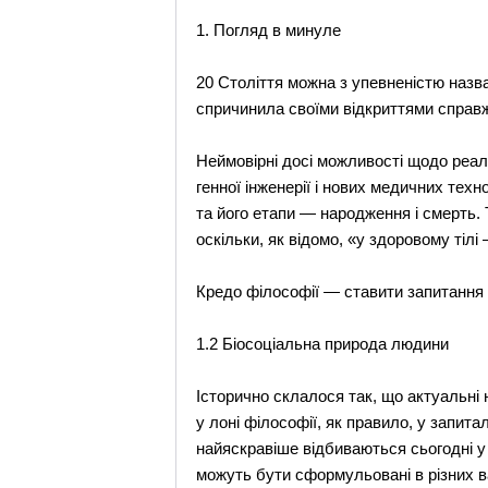
1. Погляд в минуле
20 Століття можна з упевненістю назва
спричинила своїми відкриттями справжн
Неймовірні досі можливості щодо реаліз
генної інженерії і нових медичних тех
та його етапи — народження і смерть.
оскільки, як відомо, «у здоровому тілі
Кредо філософії — ставити запитання і
1.2 Біосоціальна природа людини
Історично склалося так, що актуальні 
у лоні філософії, як правило, у запит
найяскравіше відбиваються сьогодні у
можуть бути сформульовані в різних в