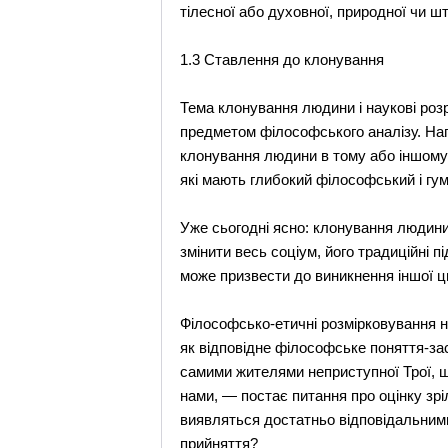
тілесної або духовної, природної чи ш
1.3 Ставлення до клонування
Тема клонування людини і наукові розр
предметом філософського аналізу. Нап
клонування людини в тому або іншому 
які мають глибокий філософський і гу
Уже сьогодні ясно: клонування людини
змінити весь соціум, його традиційні п
може призвести до виникнення іншої ци
Філософсько-етичні розмірковування на
як відповідне філософське поняття-за
самими жителями неприступної Трої, що
нами, — постає питання про оцінку зріл
виявляться достатньо відповідальними
прийняття?