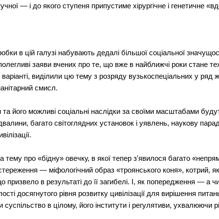
тучної — і до якого ступеня припустиме хірургічне і генетичне «
обки в цій галузі набувають дедалі більшої соціальної значущос
олегливі заяви вчених про те, що вже в найближчі роки стане те
варіанті, виділили цю тему з розряду вузькоспеціальних у ряд 
манітарний смисл.
 та його можливі соціальні наслідки за своїми масштабами буду
ідвалини, багато світоглядних установок і уявлень, наукову паради
вілізації.
 тему про «бідну» овечку, в якої тепер з'явилося багато «непря
стереження — міфологічний образ «троянського коня», котрий, як
 призвело в результаті до її загибелі. І, як попередження — а чи
ості досягнутого рівня розвитку цивілізації для вирішення питан
 суспільство в цілому, його інститути і регулятиви, ухвалюючи 