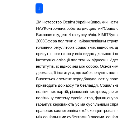
1
2Міністерство Освіти УкраїниКиївський Інст
НАУКонтрольна роботаз дисципліни“Соціологі
Виконав: студент 4-го курсу з/від. КІМІТБу
2003Сфера політики є найважливішим структ
головних регуляторів соціальних відносин, щ
присутні практично у всіх видах діяльності
інституціоналізації політичних відносин. Йд
інститутів, їх відносини між собою. Основни
держава, її інститути, що забезпечують політ
Вноситься елемент передбачуваності у пове
призводить до хаосу та безладдя. Соціальна
політичних партій, різноманітних громадських 
політичну систему суспільства, функціонува
гарантує керованість усіма суспільними спр
правових компетенціях якої сконцентровані вс
між соціальними субєктами (класами, соціал