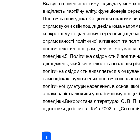
Вказує на рівеньпрестижу індивіда у межах по
виділяють партійну еліту, функціонерів серед
Політична поведінка. Соціологія політики вив
спрямовуючи свій пошук декількома напряма
конкретному соціальному середовищі під час 
спрямованості політичної активності та полі
політичних сил, програм, ідей; в) зясування 
поведінки.5. Політична свідомість й політич
досліджень, який висвітлює становлення різн
політична свідомість виявляється в очікуван
самооцінках, зумовлених політичною реальні
політичної культури населення, в основі якої
ангажованість людини у політичному процесі,
поведінки.Використана література:· О. В. Пш
підготовки до іспитів”. Київ 2002 р.· „Соціолг
1