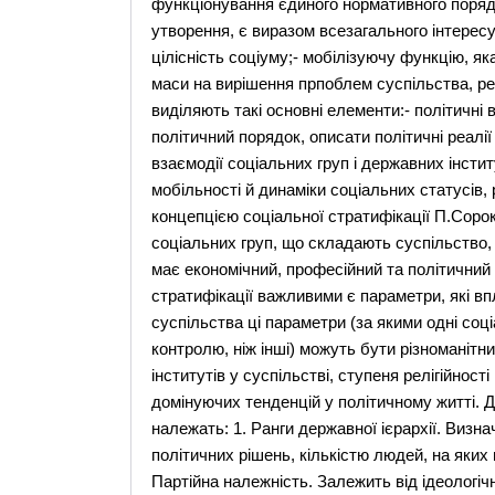
функціонування єдиного нормативного порядку
утворення, є виразом всезагального інтерес
цілісність соціуму;- мобілізуючу функцію, я
маси на вирішення прпоблем суспільства, ре
виділяють такі основні елементи:- політичні
політичний порядок, описати політичні реалі
взаємодії соціальних груп і державних інстит
мобільності й динаміки соціальних статусів, 
концепцією соціальної стратифікації П.Сорокі
соціальних груп, що складають суспільство,
має економічний, професійний та політичний в
стратифікації важливими є параметри, які вп
суспільства ці параметри (за якими одні соц
контролю, ніж інші) можуть бути різноманітн
інститутів у суспільстві, ступеня релігійност
домінуючих тенденцій у політичному житті. 
належать: 1. Ранги державної ієрархії. Виз
політичних рішень, кількістю людей, на яких
Партійна належність. Залежить від ідеологічно