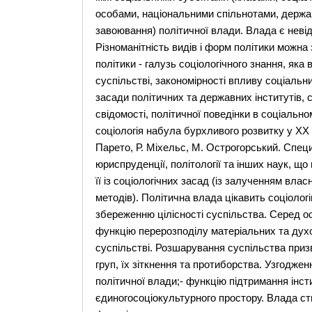
особами, національними спільнотами, держав
завоювання) політичної влади. Влада є неві
Різноманітність видів і форм політики можна
політики - галузь соціологічного знання, яка
суспільстві, закономірності впливу соціальни
засади політичних та державних інститутів, 
свідомості, політичної поведінки в соціально
соціологія набула бурхливого розвитку у XX ст
Парето, Р. Міхельс, М. Острогорський. Специф
юриспруденції, політології та інших наук, щ
її із соціологічних засад (із залученням влас
методів). Політична влада цікавить соціологі
збереженню цілісності суспільства. Серед о
функцію перерозподілу матеріальних та духо
суспільстві. Розшарування суспільства призв
груп, їх зіткнення та протиборства. Узгодже
політичної влади;- функцію підтримання інст
єдиногосоціокультурного простору. Влада с