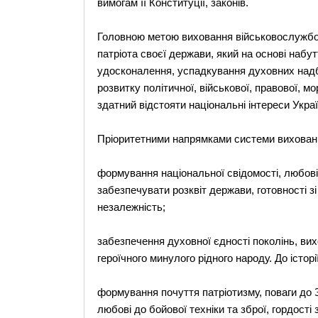
вимогам її Конституції, законів.
Головною метою виховання військовослужбо
патріота своєї держави, який на основі набут
удосконалення, успадкування духовних надба
розвитку політичної, військової, правової, м
здатний відстояти національні інтереси Україн
Пріоритетними напрямками системи вихован
формування національної свідомості, любові 
забезпечувати розквіт держави, готовності зі
незалежність;
забезпечення духовної єдності поколінь, вихо
героїчного минулого рідного народу. До історі
формування почуття патріотизму, поваги до 
любові до бойової техніки та зброї, гордості 