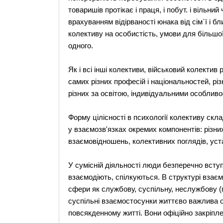
товаришів протікає і праця, і побут. і вільни
врахуванням відірваності юнака від сім`ї і 
колективу на особистість, умови для більшо
одного.
Як і всі інші колективи, військовий колектив
самих різних професій і національностей, різ
різних за освітою, індивідуальними особлив
Форму цілісності в психології колективу скл
у взаємозв'язках окремих компонентів: різни
взаємовідношень, колективних поглядів, устан
У сумісній діяльності люди безперечно вступа
взаємодіють, спілкуються. В структурі взає
сфери як службову, суспільну, неслужбову (
суспільні взаємостосунки життєво важлива о
повсякденному житті. Вони офіційно закріплен