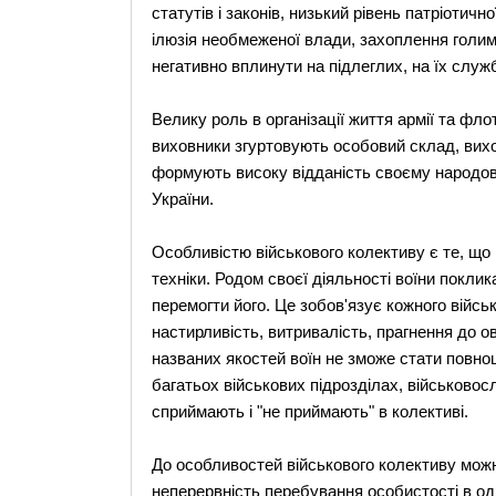
статутів і законів, низький рівень патріотичн
ілюзія необмеженої влади, захоплення голи
негативно вплинути на підлеглих, на їх служб
Велику роль в організації життя армії та фл
виховники згуртовують особовий склад, вихо
формують високу відданість своєму народові,
України.
Особливістю військового колективу є те, що 
техніки. Родом своєї діяльності воїни поклика
перемогти його. Це зобов'язує кожного війс
настирливість, витривалість, прагнення до о
названих якостей воїн не зможе стати повно
багатьох військових підрозділах, військовослу
сприймають і "не приймають" в колективі.
До особливостей військового колективу можна
неперервність перебування особистості в одно