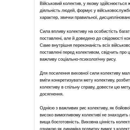
Військовий колектив, у якому здійснюється 
діяльність людей, формує у військовослужбов
характер, звички правильної, дисциплінованої
Сила впливу колективу на особистість багатор
поставлені, але й доведено до свідомості ко
Саме внутрішня переконаність всіх військов
поставлені перед колективом, свідчить про ц
важливу соціально-психологічну рису.
Для посилення виховної сили колективу мал
вміти конкретизувати мету колективу, розбити
колективу в спільну справу, довести цю мету 
досягнення.
Однією з важливих рис колективу, як бойової 
високо вимогливому колективі не знаходить 
вища боєготовність. Виховна цінність колек
ознакою як динаміка розвитку вимог з колект