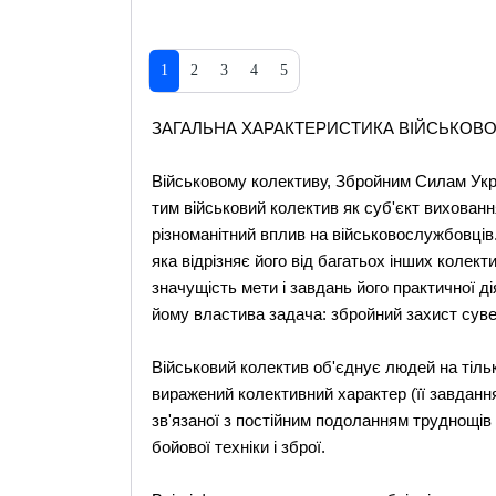
1
2
3
4
5
ЗАГАЛЬНА ХАРАКТЕРИСТИКА ВІЙСЬКОВ
Військовому колективу, Збройним Силам Укра
тим військовий колектив як суб'єкт вихованн
різноманітний вплив на військовослужбовців
яка відрізняє його від багатьох інших колект
значущість мети і завдань його практичної д
йому властива задача: збройний захист сувер
Військовий колектив об'єднує людей на тільк
виражений колективний характер (її завдання в
зв'язаної з постійним подоланням труднощів 
бойової техніки і зброї.