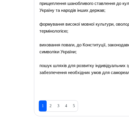
прищеплення шанобливого ставлення до культ
Україну та народів інших держав;
формування високої мовної культури, оволо
термінологією;
виховання поваги, до Конституції, законодав
символіки України;
пошук шляхів для розвитку індивідуальних зд
забезпечення необхідних умов для самореалі
1
2
3
4
5