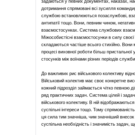
задаються у певних документах, наказах, нас
дотримання спрямовані всі зусилля командирі
службою встановлюються позаслужбові, взаєм
антипатії тощо. Вони, певним чином, негати
взаємостосунках. Система службових взаємо
Міжособистісні взаємостосунки в силу своєї
складаються частіше всього стихійно. Вони 
процесі виховної роботи більш пристальної у
стосунків між воїнами різних періодів служби 
До важливих рис військового колективу відно
Військовий колектив має своє конкретне висо
кожний підрозділ займається чітко певною дія
ряд практичних задач. Система цілей і зада
військового колективу. В ній відображаються
суспільні інтереси тощо. Тому спрямованість
ця сила тим значніша, чим значніший внесок
суспільна необхідність і значимість задач, 